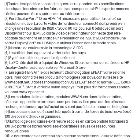
[1] Toutes les spécifications techniques correspondent aux spécifications
classiques fournies par les fabricants de composants HP. Les performances
réelles peuvent être supérieures ou inférieures.
[2] Port DisplayPort™ 1.2 ou HDMI 1.4 nécessaire pour utiliser la dalle à sa
résolution native. La carte vidéo de l’ordinateur connecté doit prendre en
charge une résolution de 1920 x 1200 à 60 Hz (couleur 8 bits) avec un port
DisplayPort™ ou HDMI. La carte vidéo de l’ordinateur connecté doit être
capable de prendre en charge une résolution de 1920 x 1200 et inclure une
sortie DisplayPort™ ou HDMI pour utiliser l’écran dans le mode choisi.
[3] Nombre de couleurs via la technologie A-FRC.
[4] Les câbles inclus peuvent varier selon les pays.
[5] Système de blocage vendu séparément.
[6] Le PC hôte doit être équipé de Windows 10 ou d’une version ultérieure. HP
Display Center est disponible sur Microsoft Store.
[7] Enregistré EPEAT® le cas échéant. L’homologation EPEAT® varie selon le
pays. Pour connaître les produits homologués par pays, consultez le site
www.epeat.net. D’après l’homologation US EPEAT® selon la norme IEEE 1680.1-
2018 EPEAT®. Statut variable selon les pays. Pour plus d’informations, rendez-
vous sur www.epeat.net.
[8] Les modules d’alimentation, modules WWAN, cordons d’alimentation,
câbles et appareils externes ne sont pas inclus. Il se peut que les pièces de
rechange obtenues après l’achat ne soient pas à faible teneur en halogène.
[9] Les coussinets moulés sont fabriqués à partir de fibres de bois recyclées à
100 % et de matériaux organiques.
[10] Emballage de la caisse extérieure et cales en carton ondulé fabriqués à
100 % à partir de fibres recyclées et certifiées issues de ressources
renouvelables.
[11] Le pourcentage de contenu en plastique recyclé s’appuie sur la définition