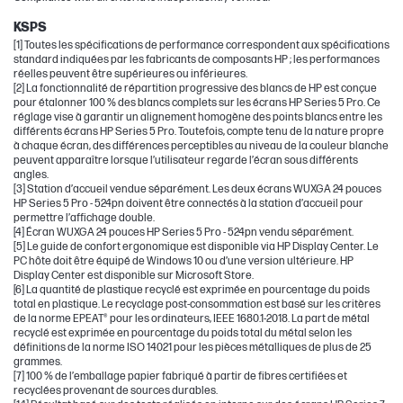
KSPS
[1] Toutes les spécifications de performance correspondent aux spécifications
standard indiquées par les fabricants de composants HP ; les performances
réelles peuvent être supérieures ou inférieures.
[2] La fonctionnalité de répartition progressive des blancs de HP est conçue
pour étalonner 100 % des blancs complets sur les écrans HP Series 5 Pro. Ce
réglage vise à garantir un alignement homogène des points blancs entre les
différents écrans HP Series 5 Pro. Toutefois, compte tenu de la nature propre
à chaque écran, des différences perceptibles au niveau de la couleur blanche
peuvent apparaître lorsque l’utilisateur regarde l’écran sous différents
angles.
[3] Station d’accueil vendue séparément. Les deux écrans WUXGA 24 pouces
HP Series 5 Pro - 524pn doivent être connectés à la station d’accueil pour
permettre l’affichage double.
[4] Écran WUXGA 24 pouces HP Series 5 Pro - 524pn vendu séparément.
[5] Le guide de confort ergonomique est disponible via HP Display Center. Le
PC hôte doit être équipé de Windows 10 ou d’une version ultérieure. HP
Display Center est disponible sur Microsoft Store.
[6] La quantité de plastique recyclé est exprimée en pourcentage du poids
total en plastique. Le recyclage post-consommation est basé sur les critères
de la norme EPEAT® pour les ordinateurs, IEEE 1680.1-2018. La part de métal
recyclé est exprimée en pourcentage du poids total du métal selon les
définitions de la norme ISO 14021 pour les pièces métalliques de plus de 25
grammes.
[7] 100 % de l’emballage papier fabriqué à partir de fibres certifiées et
recyclées provenant de sources durables.