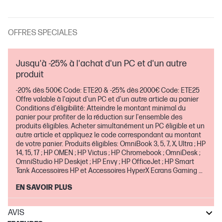
OFFRES SPECIALES
Jusqu'à -25% à l'achat d'un PC et d'un autre
produit
-20% dès 500€ Code: ETE20 & -25% dès 2000€ Code: ETE25
Offre valable à l'ajout d'un PC et d'un autre article au panier
Conditions d'éligibilité: Atteindre le montant minimal du
panier pour profiter de la réduction sur l'ensemble des
produits éligibles. Acheter simultanément un PC éligible et un
autre article et appliquez le code correspondant au montant
de votre panier. Produits éligibles: OmniBook 3, 5, 7, X, Ultra ; HP
14, 15, 17 ; HP OMEN ; HP Victus ; HP Chromebook ; OmniDesk ;
OmniStudio HP Deskjet ; HP Envy ; HP OfficeJet ; HP Smart
Tank Accessoires HP et Accessoires HyperX Ecrans Gaming et
pour la maison Extensions de garantie et service Absolute
EN SAVOIR PLUS
Offre valable jusqu'au 30 août inclus
AVIS