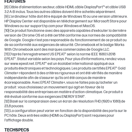
FEATURES
[8] Câble d’alimentation secteur, câble HDMI, câble DisplayPort™ et câble USB
3.2 A-B inclus. Tous les autres câbles doivent être achetés séparément.
[9] L’ordinateur hôte doit être équipé de Windows 10 ou une version ultérieure.
HP Display Center est disponible en téléchargement sur Microsoft Store pour
Windows ou sur support.hp.com pour Windows et MacOS.
[10] Ce produit fonctionne avec des appareils capables d’exécuter la dernière
version de Chrome OS et a été certifié conforme aux normes de compatibilité
de Google. Google n’est pas responsable du fonctionnement de ce produit ou
de sa conformité aux exigences de sécurité. Chromebook et le badge Works
With Chromebook sont des marques commerciales de Google LLC.
[11] D’après l’enregistrement US EPEAT® selon la norme IEEE 1680.1-2018
EPEAT®. Statut variable selon les pays. Pour plus d’informations, rendez-vous
sur www.epeat.net. EPEAT® est un écolabel international appliqué aux
produits électroniques et technologiques. Les produits certifiés EPEAT® Gold
Climate+ répondent à des critères rigoureux et ont été vérifiés de manière
indépendante afin de s’assurer qu’ils ont été conçus de manière
écoresponsable. Avec EPEAT Climate+, vous ne faites pas qu’acheter un
produit : vous choisissez un mouvement qui agit en faveur de la
responsabilité des entreprises en matière d’action climatique. Ce produit a
été évalué conforme aux exigences ENERGY STAR®.
[12] Basé sur la comparaison avec un écran de résolution FHD (1920 x 1080) de
23,8 pouces.
[13] La configuration peut varier en fonction de la disponibilité des ports sur le
PC hôte. Deux entrées vidéo (HDMI ou DisplayPort) sont requises pour
l’affichage double.
TECHSPECS