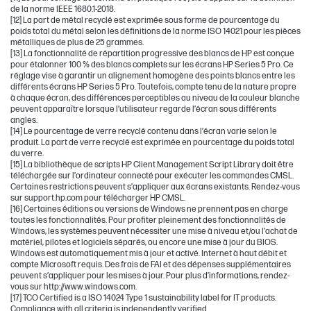
de la norme IEEE 1680.1-2018.
[12] La part de métal recyclé est exprimée sous forme de pourcentage du
poids total du métal selon les définitions de la norme ISO 14021 pour les pièces
métalliques de plus de 25 grammes.
[13] La fonctionnalité de répartition progressive des blancs de HP est conçue
pour étalonner 100 % des blancs complets sur les écrans HP Series 5 Pro. Ce
réglage vise à garantir un alignement homogène des points blancs entre les
différents écrans HP Series 5 Pro. Toutefois, compte tenu de la nature propre
à chaque écran, des différences perceptibles au niveau de la couleur blanche
peuvent apparaître lorsque l’utilisateur regarde l’écran sous différents
angles.
[14] Le pourcentage de verre recyclé contenu dans l’écran varie selon le
produit. La part de verre recyclé est exprimée en pourcentage du poids total
du verre.
[15] La bibliothèque de scripts HP Client Management Script Library doit être
téléchargée sur l’ordinateur connecté pour exécuter les commandes CMSL.
Certaines restrictions peuvent s’appliquer aux écrans existants. Rendez-vous
sur support.hp.com pour télécharger HP CMSL.
[16] Certaines éditions ou versions de Windows ne prennent pas en charge
toutes les fonctionnalités. Pour profiter pleinement des fonctionnalités de
Windows, les systèmes peuvent nécessiter une mise à niveau et/ou l’achat de
matériel, pilotes et logiciels séparés, ou encore une mise à jour du BIOS.
Windows est automatiquement mis à jour et activé. Internet à haut débit et
compte Microsoft requis. Des frais de FAI et des dépenses supplémentaires
peuvent s’appliquer pour les mises à jour. Pour plus d’informations, rendez-
vous sur http://www.windows.com.
[17] TCO Certified is a ISO 14024 Type 1 sustainability label for IT products.
Compliance with all criteria is independently verified.