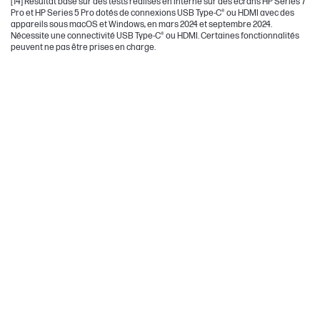
[14] Résultat basé sur des tests réalisés en interne sur des écrans HP Series 7
Pro et HP Series 5 Pro dotés de connexions USB Type-C® ou HDMI avec des
appareils sous macOS et Windows, en mars 2024 et septembre 2024.
Nécessite une connectivité USB Type-C® ou HDMI. Certaines fonctionnalités
peuvent ne pas être prises en charge.