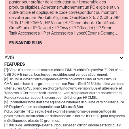
panier pour profiter de la réduction sur l'ensemble des
produits éligibles. Acheter simultanément un PC éligible et un
autre article et appliquez le code correspondant au montant
de votre panier. Produits éligibles: OmniBook 3, 5, 7, X, Ultra ; HP
14, 15, 17 ; HP OMEN ; HP Victus ; HP Chromebook ; OmniDesk ;
OmniStudio HP Deskjet ; HP Envy ; HP OfficeJet ; HP Smart
Tank Accessoires HP et Accessoires HyperX Ecrans Gaming et
pour la maison Extensions de garantie et service Absolute
EN SAVOIR PLUS
Offre valable jusqu'au 30 août inclus
AVIS
FEATURES
[7] Câble d’alimentation secteur, câble HDMI 1.4, câble DisplayPort™ 1.2 et câble
USB 3.0 A-B inclus. Tous les autres câbles sont vendus séparément.
[8] HP CMSL devrait être disponible entre novembre 2024 et avril 2025. HP
CMSL est pris en charge uniquement sur PowerShell 5.1 64 bits et les versions
ultérieures. CMSL prend en charge Windows 10 version 1809 et ultérieure, et
Windows 11. Certaines restrictions peuvent s’appliquer aux écrans existants.
Rendez-vous sur support.hp.com pour télécharger HP CMSL.
[9] L’ordinateur hôte doit être équipé de Windows 10 ou une version ultérieure.
HP Display Center est disponible sur Microsoft Store.
[10] La part de métal recyclé est exprimée sous forme de pourcentage du
poids total du métal selon les définitions de la norme ISO 14021 pour les pièces
métalliques de plus de 25 grammes.
[11] 100 % de l’emballage extérieur/coussinet en carton ondulé est fabriqué à