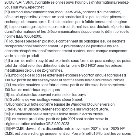
2018 EPEAT®. Statut variable selon les pays. Pour plus d’informations, rendez-
vous sur www.epeat.net.
[5] Les modules d’alimentation, modules WWAN, cordons d’alimentation,
câbles et appareils externes ne sont pas inclus. Il se peut que les pièces de
rechange obtenues après l’achat ne soient pas à faible teneur en halogène.
[6] Le pourcentage de plastique en circuit fermé issu des déchets répertoriés
dans l’informatique et les télécommunications s’appuie sur la définition de la
norme IEEE 1680.1-2018.
[7] Toutes les pièces en plastique contiennent du plastique issu de déchets
récupérés dans l’environnement. Le pourcentage de plastique issu de
déchets récupérés dans l’environnement contenu dans chaque composant
varie selon le produit.
[8] La part de métal recyclé est exprimée sous forme de pourcentage du poids
total du métal selon les définitions de la norme ISO 14021 pour les pièces
métalliques de plus de 25 grammes.
[9] Emballage de la caisse extérieure et cales en carton ondulé fabriqués à
100 % à partir de fibres recyclées et certifiées issues de sources durables.
[10] Les cales moulées sont fabriquées à partir de fibres de bois recyclées à
100 % et de matériaux organiques.
[11] Les câbles inclus peuvent varier selon les pays.
[12] Système de verrouillage vendu séparément.
[13] L’ordinateur hôte doit être équipé de Windows 10 ou une version
ultérieure. HP Display Center est disponible sur Microsoft Store.
[14] La luminosité réelle sera plus faible avec un écran tactile.
[15] Les écrans produits à partir de juin 2024 sont conformes à la
réglementation chinoise GB 21520-2023.
[16] HP CMSL devrait être disponible entre novembre 2024 et avril 2025. HP
CMSL est pris en charge uniquement sur PowerShell 5.1 64 bits et les versions