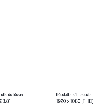
Le boîtier de l’écran est composé à 90 % de matériaux recyclés
et renouvelables.[4]
Des métaux précieux... pour l’environnement
HP s’engage pour préserver notre avenir en commun. C’est
pourquoi cet écran contient 25 % de métaux recyclés.[10]
Plus de ports. Plus de flexibilité.
Une connectivité à bon port. Avec ses connexions HDMI,
DisplayPort™ et USB-B ainsi que ses quatre ports USB-A 3.2,
connectez de nombreux appareils, comme votre micro-casque
et votre caméra.[7]
Taille de l'écran
Résolution d’impression
23.8"
1920 x 1080 (FHD)