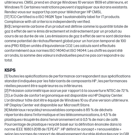
ultérieures. CMSL prend en charge Windows 10 version 1809 et ultérieure, et
Windows 11. Certaines restrictions peuvent s’appliquer aux écrans existants.
Rendez-vous sur support.hp.com pour télécharger HP CMSL.
[17] TCO Certified is a ISO 14024 Type 1 sustainability label for IT products.
Compliance with all criteria is independently verified.
[60] L’empreinte carbone d’un produit est définie comme la quantité totale de
gaz à effet de serre émis directement et indirectement par un produit au
cours de sa durée de vie. Les émissions de gaz à effet de serre sont déclarées
comme potentiel de réchauffement global pour un horizon temporel de 100
ans (PRG-100) en unités d’équivalence CO2. Les calculs sont effectués
conformément aux normes ISO 14040 et ISO 14044. Les chiffres ayant été
arrondis, la somme des valeurs individuelles peut ne pas correspondre au
total.
KSPS
[1] Toutes les spécifications de performance correspondent aux spécifications
standard indiquées par les fabricants de composants HP ; les performances
réelles peuvent être supérieures ou inférieures.
[2] Précision colorimétrique accrue par rapport à la couverture NTSC de 72 %.
[3] Le Guide de confort ergonomique est disponible via HP Display Center.
L’ordinateur hôte doit être équipé de Windows 10 ou d’une version ultérieure.
HP Display Center est disponible sur Microsoft Store.
[4] Matériaux recyclés/renouvelables composés à 85 % de déchets
répertoriés dans l’informatique et les télécommunications, à 4,5 % de
plastiques récupérés dans l’environnement et à 0,5 % de marc de café.
Pourcentage de plastique recyclé basé sur la définition énoncée dans la
norme IEEE 1680.1-2018 de l’EPEAT®. HP définit le concept « renouvelable »
selon les normes de rapport de développement durable élaborées par la GRI