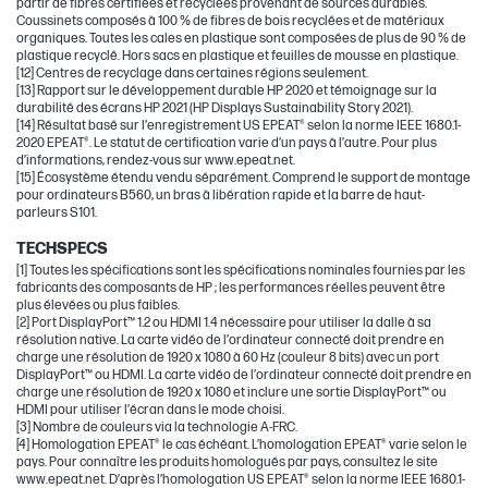
partir de fibres certifiées et recyclées provenant de sources durables.
Coussinets composés à 100 % de fibres de bois recyclées et de matériaux
organiques. Toutes les cales en plastique sont composées de plus de 90 % de
plastique recyclé. Hors sacs en plastique et feuilles de mousse en plastique.
[12] Centres de recyclage dans certaines régions seulement.
[13] Rapport sur le développement durable HP 2020 et témoignage sur la
durabilité des écrans HP 2021 (HP Displays Sustainability Story 2021).
[14] Résultat basé sur l’enregistrement US EPEAT® selon la norme IEEE 1680.1-
2020 EPEAT®. Le statut de certification varie d’un pays à l’autre. Pour plus
d’informations, rendez-vous sur www.epeat.net.
[15] Écosystème étendu vendu séparément. Comprend le support de montage
pour ordinateurs B560, un bras à libération rapide et la barre de haut-
parleurs S101.
TECHSPECS
[1] Toutes les spécifications sont les spécifications nominales fournies par les
fabricants des composants de HP ; les performances réelles peuvent être
plus élevées ou plus faibles.
[2] Port DisplayPort™ 1.2 ou HDMI 1.4 nécessaire pour utiliser la dalle à sa
résolution native. La carte vidéo de l’ordinateur connecté doit prendre en
charge une résolution de 1920 x 1080 à 60 Hz (couleur 8 bits) avec un port
DisplayPort™ ou HDMI. La carte vidéo de l’ordinateur connecté doit prendre en
charge une résolution de 1920 x 1080 et inclure une sortie DisplayPort™ ou
HDMI pour utiliser l’écran dans le mode choisi.
[3] Nombre de couleurs via la technologie A-FRC.
[4] Homologation EPEAT® le cas échéant. L’homologation EPEAT® varie selon le
pays. Pour connaître les produits homologués par pays, consultez le site
www.epeat.net. D’après l’homologation US EPEAT® selon la norme IEEE 1680.1-