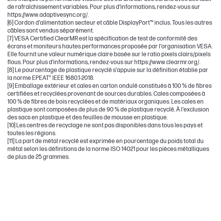
de rafraîchissement variables. Pour plus d’informations, rendez-vous sur
https://www.adaptivesync.org/.
[6] Cordon d’alimentation secteur et câble DisplayPort™ inclus. Tous les autres
câbles sont vendus séparément.
[7] VESA Certified ClearMR est la spécification de test de conformité des
écrans et moniteurs hautes performances proposée par l’organisation VESA.
Elle fournit une valeur numérique claire basée sur le ratio pixels clairs/pixels
flous. Pour plus d’informations, rendez-vous sur https://www.clearmr.org/.
[8] Le pourcentage de plastique recyclé s’appuie sur la définition établie par
la norme EPEAT® IEEE 1680.1-2018.
[9] Emballage extérieur et cales en carton ondulé constitués à 100 % de fibres
certifiées et recyclées provenant de sources durables. Cales composées à
100 % de fibres de bois recyclées et de matériaux organiques. Les cales en
plastique sont composées de plus de 90 % de plastique recyclé. À l’exclusion
des sacs en plastique et des feuilles de mousse en plastique.
[10] Les centres de recyclage ne sont pas disponibles dans tous les pays et
toutes les régions.
[11] La part de métal recyclé est exprimée en pourcentage du poids total du
métal selon les définitions de la norme ISO 14021 pour les pièces métalliques
de plus de 25 grammes.