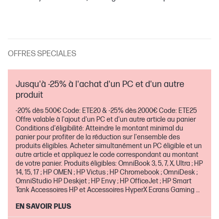
OFFRES SPECIALES
Jusqu'à -25% à l'achat d'un PC et d'un autre
produit
-20% dès 500€ Code: ETE20 & -25% dès 2000€ Code: ETE25
Offre valable à l'ajout d'un PC et d'un autre article au panier
Conditions d'éligibilité: Atteindre le montant minimal du
panier pour profiter de la réduction sur l'ensemble des
produits éligibles. Acheter simultanément un PC éligible et un
autre article et appliquez le code correspondant au montant
de votre panier. Produits éligibles: OmniBook 3, 5, 7, X, Ultra ; HP
14, 15, 17 ; HP OMEN ; HP Victus ; HP Chromebook ; OmniDesk ;
OmniStudio HP Deskjet ; HP Envy ; HP OfficeJet ; HP Smart
Tank Accessoires HP et Accessoires HyperX Ecrans Gaming et
pour la maison Extensions de garantie et service Absolute
EN SAVOIR PLUS
Offre valable jusqu'au 30 août inclus