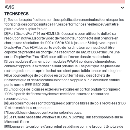
AVIS
TECHSPECS
[1] Toutes les spécifications sont les spécifications nominales fournies par les
fabricants des composants de HP ; les performances réelles peuvent être
plus élevées ou plus faibles.
[2] Port DisplayPort™ 1.4 ou HDMI 2.0 nécessaire pour utiliser la dalle à sa
résolution native. La carte vidéo de l’ordinateur connecté doit prendre en
charge une résolution de 1920 x 1080 à 60 Hz (couleur 8 bits) avec un port
DisplayPort™ ou HDMI. La carte vidéo de l’ordinateur connecté doit être
capable de prendre en charge une résolution de 1920 x 1080 et inclure une
sortie DisplayPort™ ou HDMI pour utiliser l’écran dans le mode choisi.
[3] Les modules d’alimentation, modules WWAN, cordons d’alimentation,
câbles et appareils externes ne sont pas inclus. Il se peut que les pièces de
rechange obtenues après l’achat ne soient pas à faible teneur en halogène.
[4] Le pourcentage de plastique en circuit fermé issu des déchets de
l’informatique et des télécommunications s’appuie sur la définition établie
par la norme IEEE 1680.1-2018.
[5] Emballage de la caisse extérieure et cales en carton ondulé fabriqués à
100 % à partir de fibres recyclées et certifiées issues de ressources
renouvelables.
[6] Les cales moulées sont fabriquées à partir de fibres de bois recyclées à 100
% et de matériaux organiques.
[7] Les câbles inclus peuvent varier selon les pays.
[8] Le PC hôte nécessite Windows 10. OMEN Gaming Hub est disponible sur le
Microsoft Store.
[60] L’empreinte carbone d’un produit est définie comme la quantité totale de