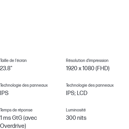
pour le gaming.[5]
Touche de navigation OSD
Réglez facilement les paramètres d’affichage à l’écran avec le
bouton OSD à Joypad.
Taille de l'écran
Résolution d’impression
23.8"
1920 x 1080 (FHD)
Technologie des panneaux
Technologie des panneaux
IPS
IPS; LCD
Temps de réponse
Luminosité
1 ms GtG (avec
300 nits
Overdrive)