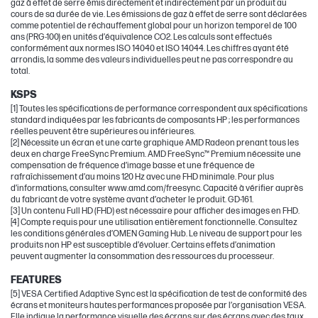
gaz à effet de serre émis directement et indirectement par un produit au
cours de sa durée de vie. Les émissions de gaz à effet de serre sont déclarées
comme potentiel de réchauffement global pour un horizon temporel de 100
ans (PRG-100) en unités d’équivalence CO2. Les calculs sont effectués
conformément aux normes ISO 14040 et ISO 14044. Les chiffres ayant été
arrondis, la somme des valeurs individuelles peut ne pas correspondre au
total.
KSPS
[1] Toutes les spécifications de performance correspondent aux spécifications
standard indiquées par les fabricants de composants HP ; les performances
réelles peuvent être supérieures ou inférieures.
[2] Nécessite un écran et une carte graphique AMD Radeon prenant tous les
deux en charge FreeSync Premium. AMD FreeSync™ Premium nécessite une
compensation de fréquence d’image basse et une fréquence de
rafraîchissement d’au moins 120 Hz avec une FHD minimale. Pour plus
d’informations, consulter www.amd.com/freesync. Capacité à vérifier auprès
du fabricant de votre système avant d’acheter le produit. GD-161.
[3] Un contenu Full HD (FHD) est nécessaire pour afficher des images en FHD.
[4] Compte requis pour une utilisation entièrement fonctionnelle. Consultez
les conditions générales d’OMEN Gaming Hub. Le niveau de support pour les
produits non HP est susceptible d’évoluer. Certains effets d’animation
peuvent augmenter la consommation des ressources du processeur.
FEATURES
[5] VESA Certified Adaptive Sync est la spécification de test de conformité des
écrans et moniteurs hautes performances proposée par l’organisation VESA.
Elle indique la performance visuelle des écrans sur des écrans avec des taux