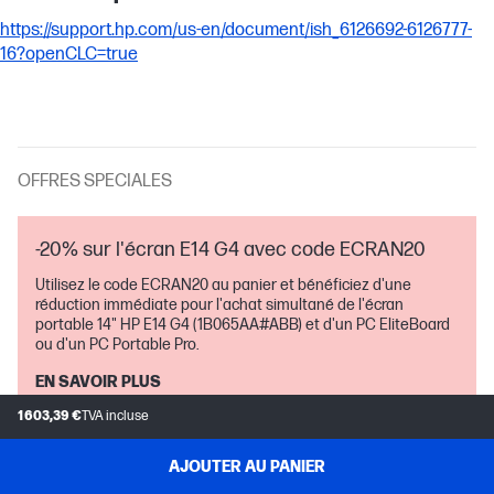
https://support.hp.com/us-en/document/ish_6126692-6126777-
16?openCLC=true
OFFRES SPECIALES
-20% sur l'écran E14 G4 avec code ECRAN20
Utilisez le code ECRAN20 au panier et bénéficiez d'une
réduction immédiate pour l'achat simultané de l'écran
portable 14" HP E14 G4 (1B065AA#ABB) et d'un PC EliteBoard
ou d'un PC Portable Pro.
EN SAVOIR PLUS
1 603,39 €
TVA incluse
Réclamez jusqu’à 200 € de cashback
AJOUTER AU PANIER
"Pour la reprise de votre ancien PC et l'achat d'un nouveau