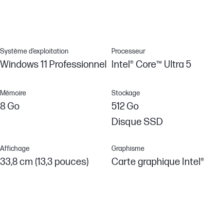
lointain souvenir. Il vous suffit de vous connecter à Windows et
aux sites Web, via un capteur d'empreinte digitale optionnel.
Système d’exploitation
Processeur
Windows 11 Professionnel
Intel® Core™ Ultra 5
Mémoire
Stockage
8 Go
512 Go
Disque SSD
Affichage
Graphisme
33,8 cm (13,3 pouces)
Carte graphique Intel®