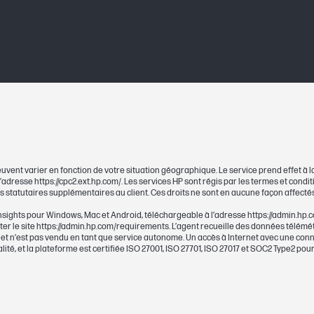
uvent varier en fonction de votre situation géographique. Le service prend effet à la
 l’adresse https://cpc2.ext.hp.com/. Les services HP sont régis par les termes et cond
its statutaires supplémentaires au client. Ces droits ne sont en aucune façon affectés
nsights pour Windows, Mac et Android, téléchargeable à l’adresse https://admin.hp.
lter le site https://admin.hp.com/requirements. L’agent recueille des données télémét
 et n’est pas vendu en tant que service autonome. Un accès à Internet avec une con
ité, et la plateforme est certifiée ISO 27001, ISO 27701, ISO 27017 et SOC2 Type2 pour