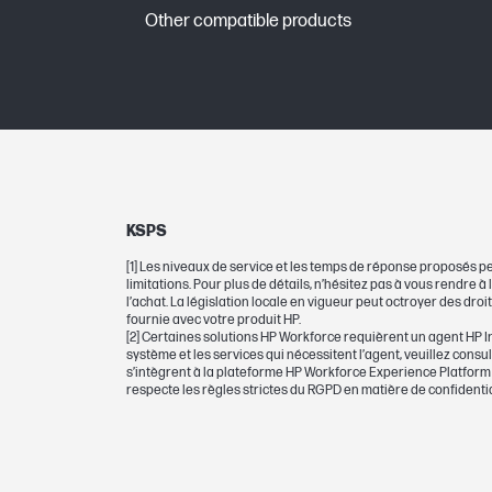
Other compatible products
KSPS
[1] Les niveaux de service et les temps de réponse proposés pe
limitations. Pour plus de détails, n’hésitez pas à vous rendre à
l’achat. La législation locale en vigueur peut octroyer des dro
fournie avec votre produit HP.
[2] Certaines solutions HP Workforce requièrent un agent HP I
système et les services qui nécessitent l’agent, veuillez consu
s’intègrent à la plateforme HP Workforce Experience Platform
respecte les règles strictes du RGPD en matière de confidential