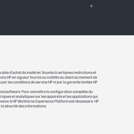
 date d’achat du matériel. Soumis à certaines restrictions et
itions HP en vigueur fournis ou notifiés au client au moment de
 par les conditions de service HP ni par la garantie limitée HP
com/software. Pour connaître la configuration complète du
riques et analytiques sur les appareils et les applications qui
nexion à HP Workforce Experience Platform est nécessaire. HP
 la sécurité des informations.