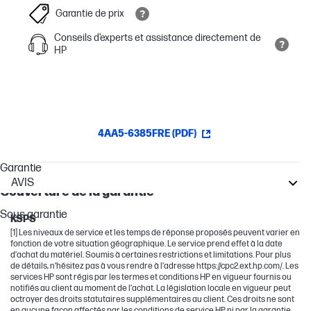
Garantie de prix
Conseils d’experts et assistance directement de
HP
4AA5-6385FRE (PDF)
Garantie
AVIS
Couverture de la garantie
DesignJet
Sous garantie
KSPS
[1] Les niveaux de service et les temps de réponse proposés peuvent varier en
fonction de votre situation géographique. Le service prend effet à la date
d’achat du matériel. Soumis à certaines restrictions et limitations. Pour plus
de détails, n’hésitez pas à vous rendre à l’adresse https://cpc2.ext.hp.com/. Les
services HP sont régis par les termes et conditions HP en vigueur fournis ou
notifiés au client au moment de l’achat. La législation locale en vigueur peut
octroyer des droits statutaires supplémentaires au client. Ces droits ne sont
en aucune façon affectés par les conditions de service HP ni par la garantie