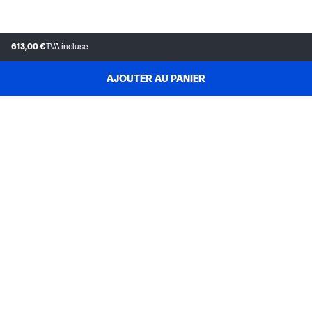
613,00 €
TVA incluse
AJOUTER AU PANIER
SERVICE CLIENT
MON COMPTE HP
INSTANT INK
A PROPOS D'HP