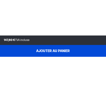
147,60 €
TVA incluse
AJOUTER AU PANIER
SERVICE CLIENT
MON COMPTE HP
INSTANT INK