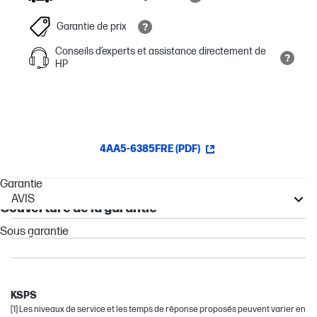
Garantie de prix
Conseils d’experts et assistance directement de
HP
4AA5-6385FRE (PDF)
Garantie
AVIS
Couverture de la garantie
Pro
Sous garantie
ProBook
Chromebook
Other compatible products
KSPS
[1] Les niveaux de service et les temps de réponse proposés peuvent varier en