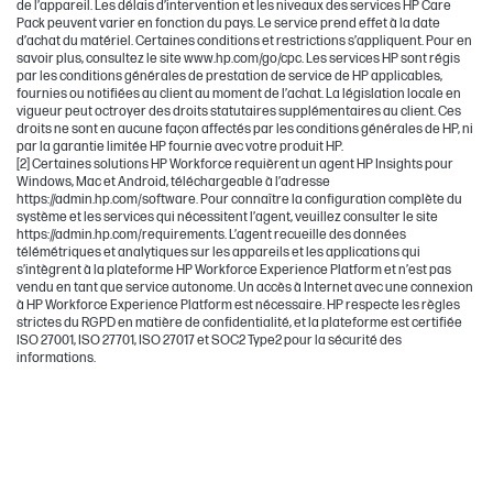
de l’appareil. Les délais d’intervention et les niveaux des services HP Care
Pack peuvent varier en fonction du pays. Le service prend effet à la date
d’achat du matériel. Certaines conditions et restrictions s’appliquent. Pour en
savoir plus, consultez le site www.hp.com/go/cpc. Les services HP sont régis
par les conditions générales de prestation de service de HP applicables,
fournies ou notifiées au client au moment de l’achat. La législation locale en
vigueur peut octroyer des droits statutaires supplémentaires au client. Ces
droits ne sont en aucune façon affectés par les conditions générales de HP, ni
par la garantie limitée HP fournie avec votre produit HP.
[2] Certaines solutions HP Workforce requièrent un agent HP Insights pour
Windows, Mac et Android, téléchargeable à l’adresse
https://admin.hp.com/software. Pour connaître la configuration complète du
système et les services qui nécessitent l’agent, veuillez consulter le site
https://admin.hp.com/requirements. L’agent recueille des données
télémétriques et analytiques sur les appareils et les applications qui
s’intègrent à la plateforme HP Workforce Experience Platform et n’est pas
vendu en tant que service autonome. Un accès à Internet avec une connexion
à HP Workforce Experience Platform est nécessaire. HP respecte les règles
strictes du RGPD en matière de confidentialité, et la plateforme est certifiée
ISO 27001, ISO 27701, ISO 27017 et SOC2 Type2 pour la sécurité des
informations.