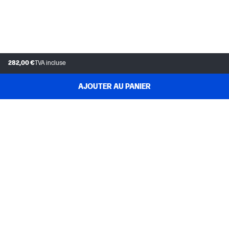
282,00 €
TVA incluse
AJOUTER AU PANIER
SERVICE CLIENT
MON COMPTE HP
INSTANT INK