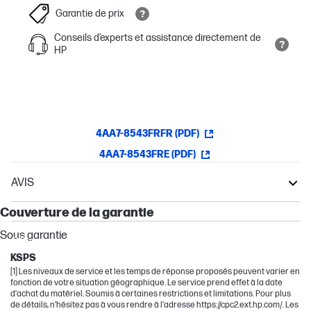
Garantie de prix
Conseils d’experts et assistance directement de
HP
4AA7-8543FRFR (PDF)
4AA7-8543FRE (PDF)
AVIS
Garantie
EliteBook
Couverture de la garantie
Elite
Sous garantie
Other compatible products
KSPS
[1] Les niveaux de service et les temps de réponse proposés peuvent varier en
fonction de votre situation géographique. Le service prend effet à la date
d’achat du matériel. Soumis à certaines restrictions et limitations. Pour plus
de détails, n’hésitez pas à vous rendre à l’adresse https://cpc2.ext.hp.com/. Les