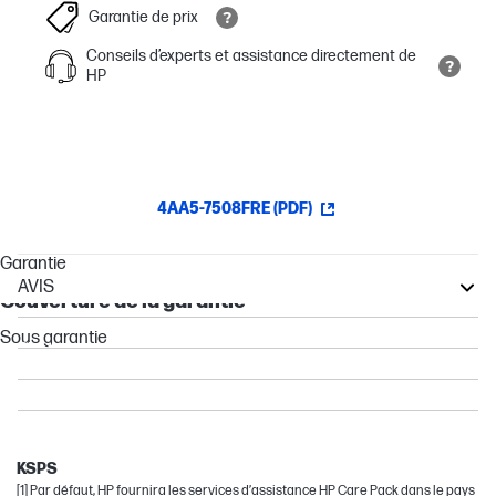
Garantie de prix
Conseils d’experts et assistance directement de
HP
4AA5-7508FRE (PDF)
Garantie
AVIS
Couverture de la garantie
DeskJet
Sous garantie
Photosmart
OfficeJet
Envy
DeskJet Ink Advantage
KSPS
[1] Par défaut, HP fournira les services d’assistance HP Care Pack dans le pays