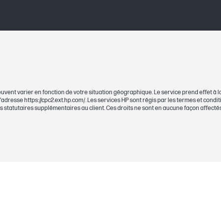
uvent varier en fonction de votre situation géographique. Le service prend effet à la
 l’adresse https://cpc2.ext.hp.com/. Les services HP sont régis par les termes et cond
its statutaires supplémentaires au client. Ces droits ne sont en aucune façon affectés