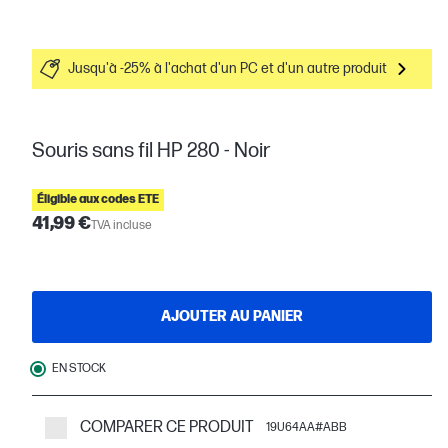
Jusqu'à -25% à l'achat d'un PC et d'un autre produit
Souris sans fil HP 280 - Noir
Éligible aux codes ETE
41,99 €
TVA incluse
AJOUTER AU PANIER
EN STOCK
COMPARER CE PRODUIT
19U64AA#ABB