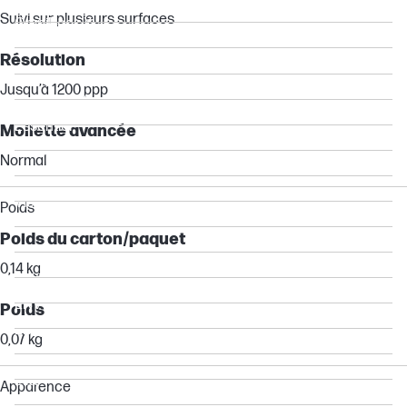
Suivi sur plusieurs surfaces
OmniBook X
OmniBook 7
Résolution
OmniBook 5
Jusqu’à 1200 ppp
OmniBook 3
Essential
Mollette avancée
Other compatible products
Normal
Chromebook
Victus by HP
Poids
OMEN by HP
Poids du carton/paquet
OMEN
0,14 kg
Pavilion
ENVY
Poids
Envy
0,07 kg
Pro
Elite
Apparence
ZHAN