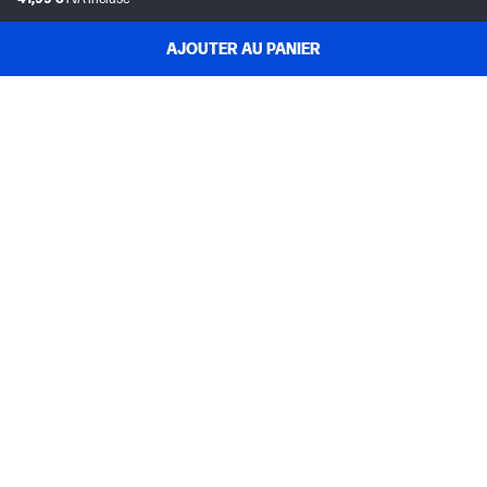
AJOUTER AU PANIER
SERVICE CLIENT
MON COMPTE HP
INSTANT INK
A PROPOS D'HP
LIENS UTILES