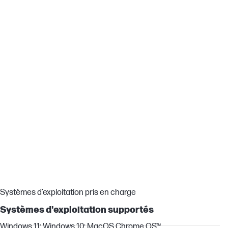
Cliquez sans problème pendant 18 mois[1]
Prête quand vous l’êtes, avec une autonomie de batterie
pouvant atteindre 18 mois[1].
Emballage en papier durable
Faites un geste pour la planète avec nos emballages
écologiques fabriqués à partir de papier recyclé.
Pas de tapis de souris, pas de souci.
Laissez tomber le tapis de souris, grâce à ce modèle qui s’utilise
sur la plupart des surfaces avec la HP Blue Optical Technology.
Systèmes d’exploitation pris en charge
Systèmes d'exploitation supportés
Windows 11; Windows 10; MacOS Chrome OS™