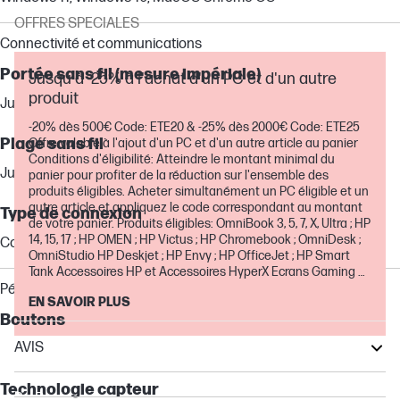
OFFRES SPECIALES
Connectivité et communications
Portée sans fil (mesure impériale)
Jusqu'à -25% à l'achat d'un PC et d'un autre
produit
Jusqu’à 32,81 pieds en zone ouverte
-20% dès 500€ Code: ETE20 & -25% dès 2000€ Code: ETE25
Plage sans fil
Offre valable à l'ajout d'un PC et d'un autre article au panier
Conditions d'éligibilité: Atteindre le montant minimal du
Jusqu’à 10 m en zone ouverte
panier pour profiter de la réduction sur l'ensemble des
produits éligibles. Acheter simultanément un PC éligible et un
autre article et appliquez le code correspondant au montant
Type de connexion
de votre panier. Produits éligibles: OmniBook 3, 5, 7, X, Ultra ; HP
14, 15, 17 ; HP OMEN ; HP Victus ; HP Chromebook ; OmniDesk ;
Connexion sans fil 2,4 GHz
OmniStudio HP Deskjet ; HP Envy ; HP OfficeJet ; HP Smart
Tank Accessoires HP et Accessoires HyperX Ecrans Gaming et
pour la maison Extensions de garantie et service Absolute
Périphériques d'entrée et multimédia
EN SAVOIR PLUS
Offre valable jusqu'au 30 août inclus
Boutons
AVIS
3
EliteBook
Technologie capteur
ProBook