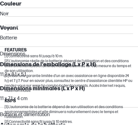
Couleur
ProDesk
Noir
Spectre
OmniBook Ultra
Voyant
Stream
Batterie
Dragonfly
FEATURES
Dimensions
[1] Connectivité sans fil jusqu’à 10 m.
[2] L’autonomie réelle de la batterie dépend de l’utilisation et des conditions
Dimensions de l'emballage (L x P x H)
environnementales et diminue naturellement au fur et à mesure du temps et
de son utilisation.
11,2 x 8,1 x 5,1
[3] Inclut une garantie limitée d’un an avec assistance en ligne disponible 24
h/j et 7 j/7. Pour en savoir plus, consultez le centre d’assistance clientèle HP ou
rendez-vous sur www.hp.com/go/orderdocuments. Accès Internet requis,
Dimensions minimales (L x P x H)
mais non inclus.
11 x 7,1 x 4 cm
KSPS
[1] L'autonomie de la batterie dépend de son utilisation et des conditions
environnementales et elle diminuera naturellement avec le temps et
Batterie et alimentation
l'utilisation.
[2] Connectivité sans fil jusqu’à 10 mètres.
Autonomie de la batterie
Jusqu’à 18 mois