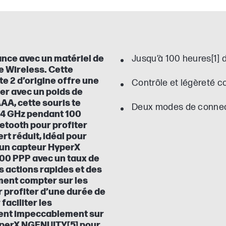
nce avec un matériel de
Jusqu’à 100 heures[1] 
e Wireless. Cette
e 2 d’origine offre une
Contrôle et légèreté c
r avec un poids de
AA, cette souris te
Deux modes de connecti
2,4 GHz pendant 100
uetooth pour profiter
t réduit, idéal pour
 un capteur HyperX
000 PPP avec un taux de
 actions rapides et des
ment compter sur les
r profiter d’une durée de
faciliter les
ssent impeccablement sur
 HyperX NGENUITY[5] pour