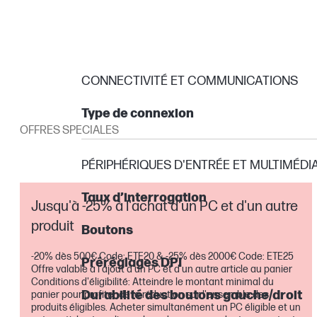
CONNECTIVITÉ ET COMMUNICATIONS
Type de connexion
OFFRES SPECIALES
PÉRIPHÉRIQUES D'ENTRÉE ET MULTIMÉDI
Taux d’interrogation
Jusqu'à -25% à l'achat d'un PC et d'un autre
produit
Boutons
-20% dès 500€ Code: ETE20 & -25% dès 2000€ Code: ETE25
Préréglages DPI
Offre valable à l'ajout d'un PC et d'un autre article au panier
Conditions d'éligibilité: Atteindre le montant minimal du
Durabilité des boutons gauche/droit
panier pour profiter de la réduction sur l'ensemble des
produits éligibles. Acheter simultanément un PC éligible et un