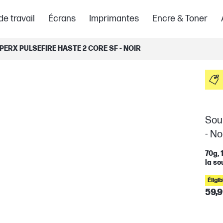
de travail
Écrans
Imprimantes
Encre & Toner
ERX PULSEFIRE HASTE 2 CORE SF - NOIR
Sour
- No
70g, 
la so
Éligi
59,9