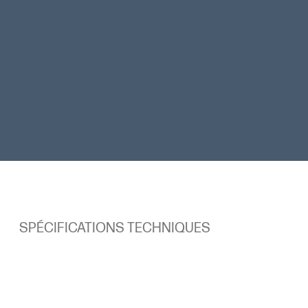
Deux modes de connectivité sans fil
Interrupteurs dorés TTC réactifs
SPÉCIFICATIONS TECHNIQUES