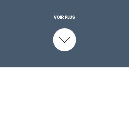
Capteur HyperX Custom
VOIR PLUS
Patins à faible frottemen