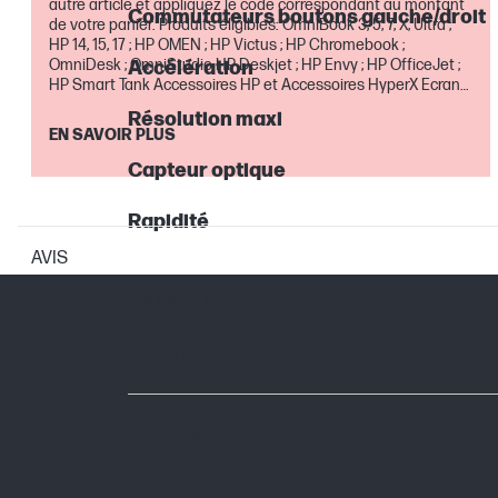
autre article et appliquez le code correspondant au montant
Commutateurs boutons gauche/droit
de votre panier. Produits éligibles: OmniBook 3, 5, 7, X, Ultra ;
HP 14, 15, 17 ; HP OMEN ; HP Victus ; HP Chromebook ;
OmniDesk ; OmniStudio HP Deskjet ; HP Envy ; HP OfficeJet ;
Accélération
HP Smart Tank Accessoires HP et Accessoires HyperX Ecrans
Gaming et pour la maison Extensions de garantie et service
Résolution maxi
Absolute Offre valable jusqu'au 30 août inclus
EN SAVOIR PLUS
Capteur optique
Rapidité
AVIS
GARANTIE
Garantie fabricant
MÉMOIRE
Mémoire embarquée