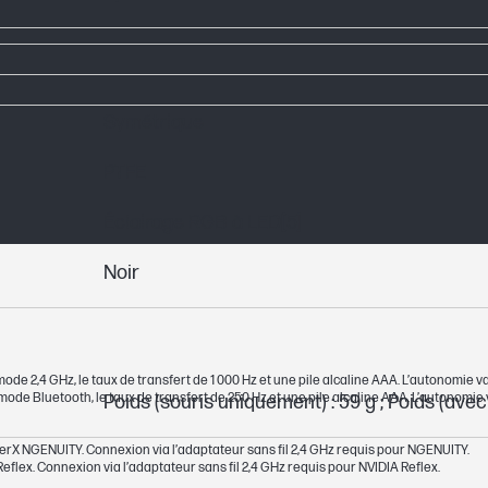
Symétrique
PTFE
Éclairage RGB à LED[5]
Noir
 mode 2,4 GHz, le taux de transfert de 1 000 Hz et une pile alcaline AAA. L’autonomie var
 mode Bluetooth, le taux de transfert de 250 Hz et une pile alcaline AAA. L’autonomie va
Poids (souris uniquement) : 59 g ; Poids (avec p
perX NGENUITY. Connexion via l’adaptateur sans fil 2,4 GHz requis pour NGENUITY.
eflex. Connexion via l’adaptateur sans fil 2,4 GHz requis pour NVIDIA Reflex.