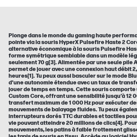
Plonge dans le monde du gaming haute performa
pointe via la souris HyperX Pulsefire Haste 2 Cor
alternative économique à la souris Pulsefire Hast
forme symétrique semblable dans un modèle lége
seulement 70 g[3]. Alimentée par une seule pile A
permet de jouer avec une connexion haut débit 
heures[1]. Tu peux aussi basculer sur le mode Bl
d’une autonomie étendue avec un taux de transfer
jouer de temps en temps. Cette souris comporte
Custom Core, offrant une sensibilité jusqu’à 12 
transfert maximum de 1 000 Hz pour exécuter des
mouvements de balayage fluides. Tu peux égale
interrupteurs dorés TTC durables et tactiles pou
vie pouvant atteindre 20 millions de clics[4]. Pour 
mouvements, les patins à faible frottement gli
les tapis de souris en tissu. Accède au logiciel