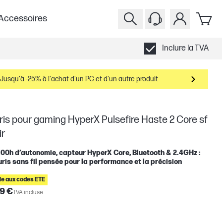
Accessoires
Inclure la TVA
Jusqu'à -25% à l'achat d'un PC et d'un autre produit
is pour gaming HyperX Pulsefire Haste 2 Core sf
ir
100h d’autonomie, capteur HyperX Core, Bluetooth & 2.4GHz :
uris sans fil pensée pour la performance et la précision
ble aux codes ETE
9 €
TVA incluse