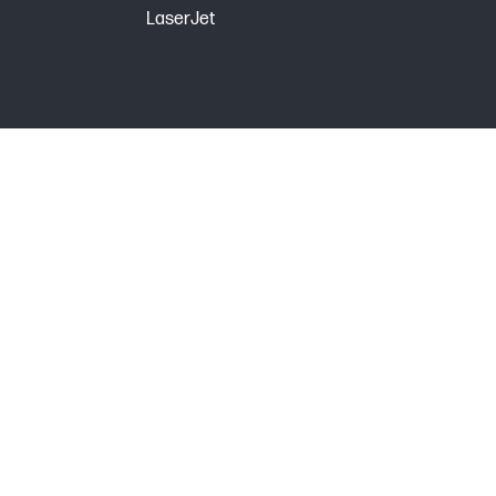
Nombre total de pages (noir et blanc)
LaserJet
Rendement en monochrome
Rendement de démarrage en monoch
POIDS
Poids du carton/paquet
Poids
CONTENU DE L'EMBALLAGE
Contenu de l’emballage