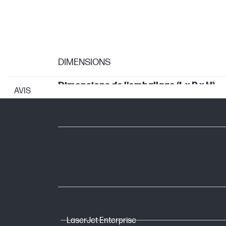
DIMENSIONS
Dimensions de l'emballage (L x P x H)
AVIS
Dimensions minimales (L x P x H)
GARANTIE
Garantie fabricant
CARTOUCHES ET TÊTES D'IMPRESSION
LaserJet Enterprise