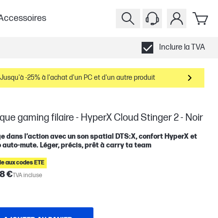
Accessoires
Inclure la TVA
Jusqu'à -25% à l'achat d'un PC et d'un autre produit
ue gaming filaire - HyperX Cloud Stinger 2 - Noir
e dans l’action avec un son spatial DTS:X, confort HyperX et
 auto-mute. Léger, précis, prêt à carry ta team
ble aux codes ETE
8 €
TVA incluse