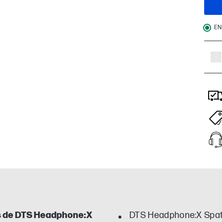
EN
ns de DTS Headphone:X
DTS Headphone:X Spati