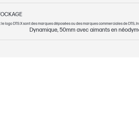
STOCKAGE
t le logo DTS:X sont des marques déposées ou des marques commerciales de DTS, Inc.
Dynamique, 50mm avec aimants en néodym
https://kaas.hpcloud.hp.com/pdf-public/pdf_
https://row.hyperx.com/pages/limited-warra
Auriculaire, gestuelle, arrière fermé