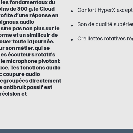
us les fondamentaux du
ins de 300 g, le Cloud
Confort HyperX except
Profite d’une réponse en
signaux audio
Son de qualité supérie
ésine pas non plus sur le
rme et un similicuir de
Oreillettes rotatives r
ouer toute la journée.
r son métier, qui se
es écouteurs rotatifs
u le microphone pivotant
ace. Tes fonctions audio
ec coupure audio
 regroupées directement
 antibruit passif est
récision et