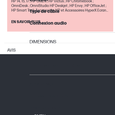
HP 14, 15, 17 ; HP OMEN ; HP Victus ; HP Chromebook ;
OmniDesk ; OmniStudio HP Deskjet ; HP Envy ; HP OfficeJet ;
HP Smart Tank Accessoires HP et Accessoires HyperX Ecrans
Type de câble
Gaming et pour la maison Extensions de garantie et service
Absolute Offre valable jusqu'au 30 août inclus
EN SAVOIR PLUS
Connexion audio
DIMENSIONS
AVIS
Dimensions de l'emballage (L x P x H)
Dimensions minimales (L x P x H)
APPARENCE
Coussinets d’oreille
Type de cadre