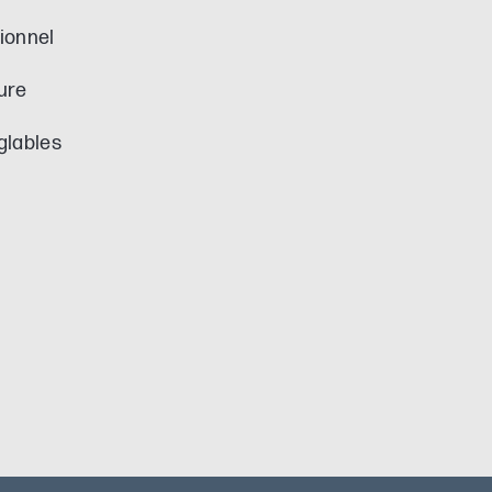
ionnel
ure
églables