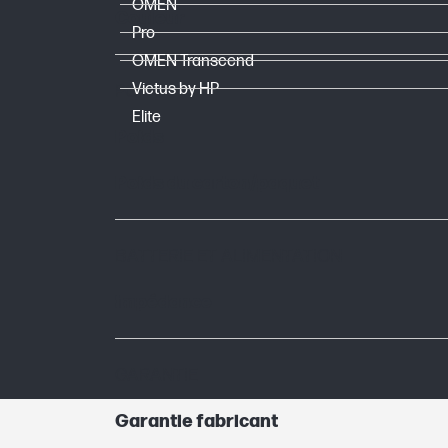
OMEN
Couleur
Pro
OMEN Transcend
Victus by HP
POIDS
Elite
Poids
Poids du carton/paquet
BATTERIE ET ALIMENTATION
Impédance
GARANTIE
Garantie fabricant