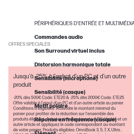
PÉRIPHÉRIQUES D'ENTRÉE ET MULTIMÉDI
Commandes audio
OFFRES SPECIALES
Son Surround virtuel inclus
Distorsion harmonique totale
Jusqu'à -25% à l'achat d'un PC et d'un autre
Sensibilité (microphone)
produit
Sensibilité (casque)
-20% dès 500€ Code: ETE20 & -25% dès 2000€ Code: ETE25
Offre valable à l'ajout d'un PC et d'un autre article au panier
Motif polaire
Conditions d'éligibilité: Atteindre le montant minimal du
panier pour profiter de la réduction sur l'ensemble des
produits éligibles. Acheter simultanément un PC éligible et un
Réponse en fréquence (casque)
autre article et appliquez le code correspondant au montant
de votre panier. Produits éligibles: OmniBook 3, 5, 7, X, Ultra ;
Élément