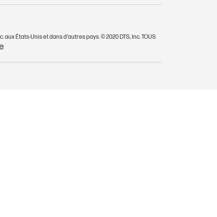
 aux États-Unis et dans d’autres pays. © 2020 DTS, Inc. TOUS
e
8666243_en-US-1.pdf
nty-statement