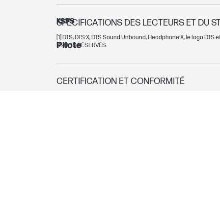
KSPS
SPÉCIFICATIONS DES LECTEURS ET DU 
[1] DTS, DTS:X, DTS Sound Unbound, Headphone:X, le logo DTS e
Pilote
DROITS RÉSERVÉS.
CERTIFICATION ET CONFORMITÉ
Sécurité du produit
COMPOSANTS SYSTÈME
Format
CONTENU DE L'EMBALLAGE