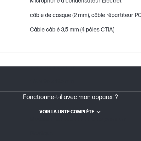
Microphone à condensateur Électret
câble de casque (2 mm), câble répartiteur P
Câble câblé 3,5 mm (4 pôles CTIA)
232 x 115 x 217 mm
179 x 95 x 195 mm
Fonctionne-t-il avec mon appareil ?
VOIR LA LISTE COMPLÈTE
Mousse mémoire et similiette premium
Plastique