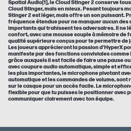
Spatial Audio[1], le Cloud Stinger 2 conserve to
Cloud Stinger, mais en mieux. Pesant toujours mo
Stinger 2 est léger, mais offre un son puissant. 
fréquence étendue pour ne manquer aucun des 
importants qui trahissent tes adversaires. Il ne l
confort, avec une mousse souple à mémoire de fo
qualité supérieure conçus pour te permettre de j
Les joueurs apprécieront la passion d’HyperX pou
manifeste par des fonctions conviviales comme l
grâce auxquels il est facile de faire une pause o
avec coupure audio automatique, simple et effic
les plus importantes, le microphone pivotant av
automatique et les commandes de volume, sont
sur le casque pour un accès facile. Le microphone
flexible pour que tu puisses le positionner avec p
communiquer clairement avec ton équipe.