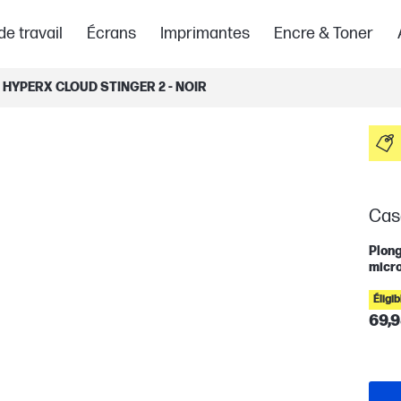
de travail
Écrans
Imprimantes
Encre & Toner
 HYPERX CLOUD STINGER 2 - NOIR
Casq
Plong
micro
Éligi
69,9