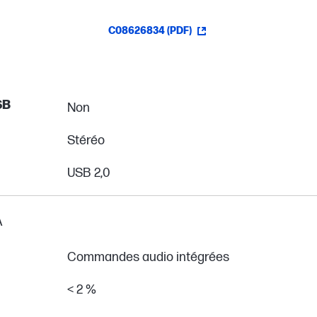
C08626834 (PDF)
SB
Non
Stéréo
USB 2,0
A
Commandes audio intégrées
< 2 %