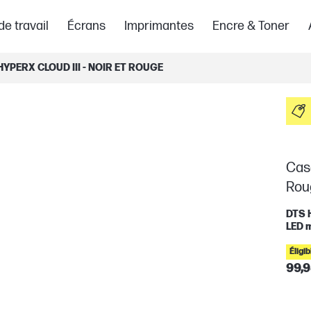
de travail
Écrans
Imprimantes
Encre & Toner
YPERX CLOUD III - NOIR ET ROUGE
Casq
Rou
DTS H
LED m
Éligi
99,9