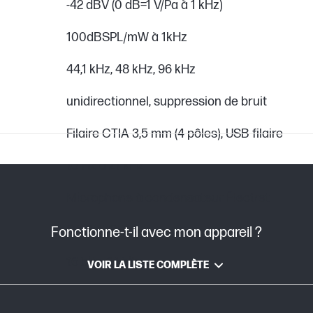
-42 dBV (0 dB=1 V/Pa à 1 kHz)
100dBSPL/mW à 1kHz
44,1 kHz, 48 kHz, 96 kHz
unidirectionnel, suppression de bruit
Filaire CTIA 3,5 mm (4 pôles), USB filaire
10 Hz à 21 kHz
Microphone à condensateur Électret
Câble USB
Fonctionne-t-il avec mon appareil ?
16 bits, 24 bits
VOIR LA LISTE COMPLÈTE