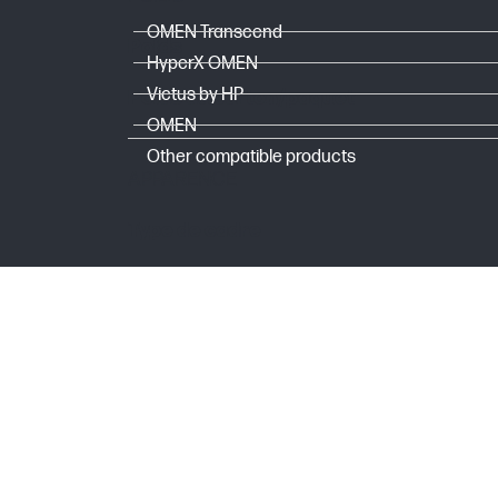
OMEN Transcend
Poids
HyperX OMEN
Victus by HP
Poids du carton/paquet
OMEN
Other compatible products
APPARENCE
Type de cadre
Coussinets d’oreille
Couleur
DIMENSIONS
Dimensions de l'emballage (L x P x H)