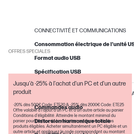
CONNECTIVITÉ ET COMMUNICATIONS
Consommation électrique de l’unité U
OFFRES SPECIALES
Format audio USB
Spécification USB
Jusqu'à -25% à l'achat d'un PC et d'un autre
produit
PÉRIPHÉRIQUES D'ENTRÉE ET MULTIMÉDI
-20% dès 500€ Code: ETE20 & -25% dès 2000€ Code: ETE25
Commandes audio
Offre valable à l'ajout d'un PC et d'un autre article au panier
Conditions d'éligibilité: Atteindre le montant minimal du
Distorsion harmonique totale
panier pour profiter de la réduction sur l'ensemble des
produits éligibles. Acheter simultanément un PC éligible et un
autre article et appliquez le code correspondant au montant