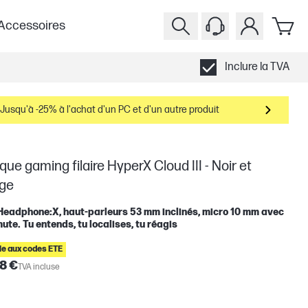
Accessoires
Inclure la TVA
Jusqu'à -25% à l'achat d'un PC et d'un autre produit
ue gaming filaire HyperX Cloud III - Noir et
ge
eadphone:X, haut-parleurs 53 mm inclinés, micro 10 mm avec
ute. Tu entends, tu localises, tu réagis
ble aux codes ETE
8 €
TVA incluse