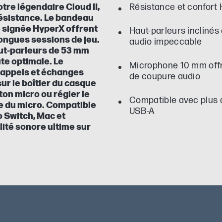
tre légendaire Cloud II,
Résistance et confort
 résistance. Le bandeau
 signée HyperX offrent
Haut-parleurs inclinés
longues sessions de jeu.
audio impeccable
ut-parleurs de 53 mm
te optimale. Le
Microphone 10 mm offra
 appels et échanges
de coupure audio
sur le boîtier du casque
ton micro ou régler le
Compatible avec plus 
re du micro. Compatible
USB-A
o Switch, Mac et
lité sonore ultime sur