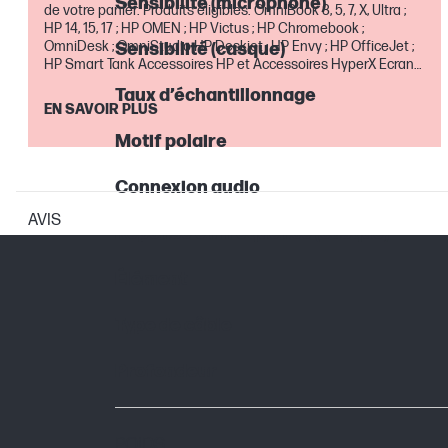
Sensibilité (microphone)
de votre panier. Produits éligibles: OmniBook 3, 5, 7, X, Ultra ;
HP 14, 15, 17 ; HP OMEN ; HP Victus ; HP Chromebook ;
OmniDesk ; OmniStudio HP Deskjet ; HP Envy ; HP OfficeJet ;
Sensibilité (casque)
HP Smart Tank Accessoires HP et Accessoires HyperX Ecrans
Gaming et pour la maison Extensions de garantie et service
Taux d’échantillonnage
Absolute Offre valable jusqu'au 30 août inclus
EN SAVOIR PLUS
Motif polaire
Connexion audio
AVIS
Réponse en fréquence (casque)
Élément
Type de câble
Profondeur
POIDS