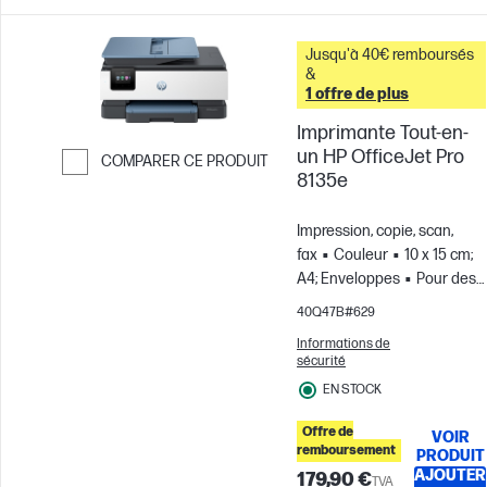
Jusqu'à 40€ remboursés
&
1 offre de plus
Imprimante Tout-en-
un HP OfficeJet Pro
COMPARER CE PRODUIT
8135e
Passer pour comparer
Impression, copie, scan,
fax
Couleur
10 x 15 cm;
A4; Enveloppes
Pour des
équipes allant jusqu'à 5
40Q47B#629
utilisateurs; Jusqu'à 800
Informations de
pages par mois
sécurité
EN STOCK
Offre de
VOIR
remboursement
PRODUIT
AJOUTER
179,90 €
TVA