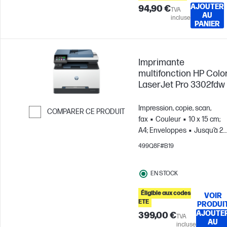
AJOUTER
94,90 €
TVA
AU
incluse
PANIER
Imprimante
multifonction HP Colo
LaserJet Pro 3302fdw
Impression, copie, scan,
COMPARER CE PRODUIT
fax
Couleur
10 x 15 cm;
Passer pour comparer
A4; Enveloppes
Jusqu’à 2
500 pages par mois; Pour
499Q8F#B19
des équipes comptant
jusqu’à 7 utilisateurs
EN STOCK
Éligible aux codes
VOIR
ETE
PRODUI
AJOUTE
399,00 €
TVA
AU
incluse