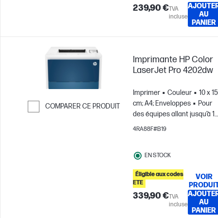
AJOUTE
239,90 €
TVA
AU
incluse
PANIER
Imprimante HP Color
LaserJet Pro 4202dw
Imprimer
Couleur
10 x 15
cm; A4; Enveloppes
Pour
COMPARER CE PRODUIT
des équipes allant jusqu’à 1
Passer pour comparer
utilisateurs; Jusqu’à 4 000
4RA88F#B19
pages par mois
EN STOCK
Éligible aux codes
VOIR
ETE
PRODUI
AJOUTE
339,90 €
TVA
AU
incluse
PANIER