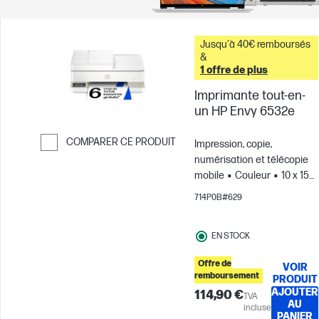
Jusqu'à 40€ remboursés
&
1 offre de plus
Imprimante tout-en-
un HP Envy 6532e
COMPARER CE PRODUIT
Impression, copie,
numérisation et télécopie
Passer pour comparer
mobile
Couleur
10 x 15
cm; A4; Enveloppes ; A5; B5;
714P0B#629
A6; DL; C6
Jusqu’à 100
pages par mois
EN STOCK
Offre de
VOIR
remboursement
PRODUIT
AJOUTER
114,90 €
TVA
AU
incluse
PANIER