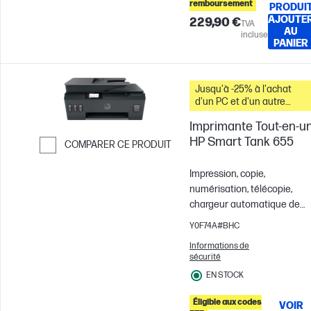
remboursement
PRODUI
AJOUTE
229,90 €
TVA
AU
incluse
PANIER
Jusqu'à -25% à l'achat
d'un PC et d'un autre
produit
Imprimante Tout-en-u
HP Smart Tank 655
COMPARER CE PRODUIT
Passer pour comparer
Impression, copie,
numérisation, télécopie,
chargeur automatique de
documents et sans
Y0F74A#BHC
fil
Couleur
10 x 15 cm; A4
Informations de
Enveloppes
Pour des
sécurité
équipes de 3 utilisateurs;
EN STOCK
Jusqu'à 800 pages par mois
Éligible aux codes
VOIR