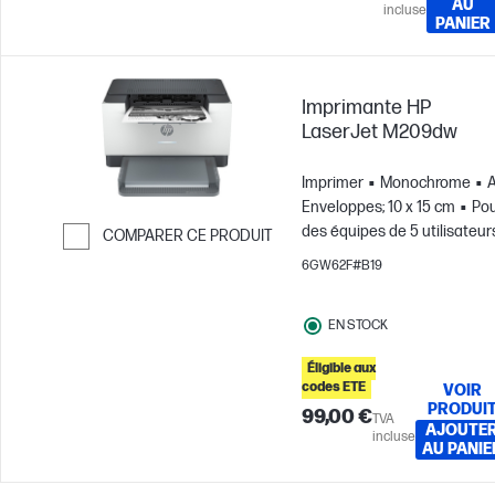
AU
incluse
PANIER
Imprimante HP
LaserJet M209dw
Imprimer
Monochrome
A
Enveloppes; 10 x 15 cm
Po
des équipes de 5 utilisateurs
COMPARER CE PRODUIT
Jusqu'à 2 000 pages par mo
6GW62F#B19
Passer pour comparer
EN STOCK
Éligible aux
codes ETE
VOIR
PRODUI
99,00 €
TVA
AJOUTE
incluse
AU PANIE