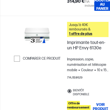
AJOUTE
314,90 €
TVA
AU
incluse
PANIER
Jusqu'à 40€
remboursés &
1 offre de plus
Imprimante tout-en-
un HP Envy 6130e
COMPARER CE PRODUIT
Impression, copie,
numérisation et télécopie
Passer pour comparer
mobile
Couleur
10 x 15
cm; A4; Enveloppes ; A5; B5;
714J1B#629
A6; DL; C6
Pour des
équipes de 3 utilisateurs;
BIENTÔT
Jusqu'à 100 pages par
DISPONIBLE
mois
Offre de
VOIR
remboursement
PRODUIT