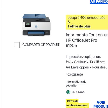
AU PANIER
Jusqu'à 40€ remboursés
&
1 offre de plus
Imprimante Tout-en-u
HP OfficeJet Pro
COMPARER CE PRODUIT
9125e
Passer pour comparer
Impression, copie, scan,
fax
Couleur
10 x 15 cm;
A4; Enveloppes
Pour des
équipes de 5 utilisateurs;
403X5B#629
Jusqu'à 1 500 pages par
Informations de
mois
sécurité
EN STOCK
Offre de
VOIR
remboursement
PRODUI