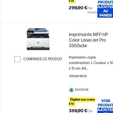
ETE
PRODUI
AJOUTE
299,90 €
TVA
AU
incluse
PANIER
Imprimante MFP HP
Color LaserJet Pro
3302sdw
Impression, copie,
COMPARER CE PRODUIT
numérisation
Couleur
1
Passer pour comparer
x 15 cm; A4;
Enveloppes
Jusqu’à 2 500
499Q6F#B19
pages par mois; Pour des
équipes comptant jusqu’à 7
EN STOCK
utilisateurs
Éligible aux codes
VOIR
ETE
PRODUI
AJOUTE
369,90 €
TVA