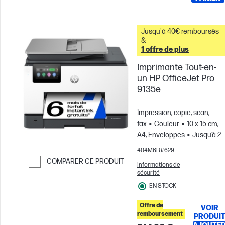
Jusqu'à 40€ remboursés
&
1 offre de plus
Imprimante Tout-en-
un HP OfficeJet Pro
9135e
Impression, copie, scan,
fax
Couleur
10 x 15 cm;
A4; Enveloppes
Jusqu’à 2
000 pages par mois; Pour
404M6B#629
des équipes de cinq
COMPARER CE PRODUIT
Informations de
utilisateurs maximum
sécurité
Passer pour comparer
EN STOCK
Offre de
VOIR
remboursement
PRODUI