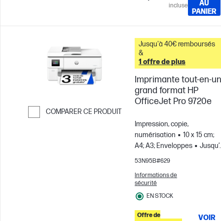
AU
incluse
PANIER
Jusqu'à 40€ remboursés
&
1 offre de plus
Imprimante tout-en-u
grand format HP
OfficeJet Pro 9720e
COMPARER CE PRODUIT
Impression, copie,
Passer pour comparer
numérisation
10 x 15 cm;
A4; A3; Enveloppes
Jusqu’
1 500 pages par mois
53N95B#629
Informations de
sécurité
EN STOCK
Offre de
VOIR