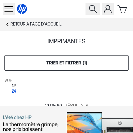
RETOUR À
PAGE D'ACCUEIL
IMPRIMANTES
TRIER ET FILTRER
(
1
)
VUE
12
24
12
DE 69
RÉSULTATS