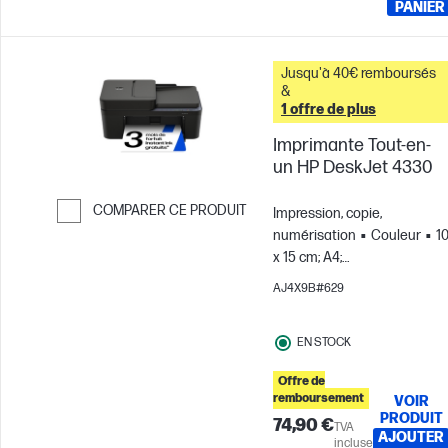
PANIER
Jusqu'à 40€ remboursés
&
1 offre de plus
Imprimante Tout-en-
un HP DeskJet 4330
COMPARER CE PRODUIT
Impression, copie,
numérisation
Couleur
1
Passer pour comparer
x 15 cm; A4;
Enveloppes
Pour des
AJ4X9B#629
équipes de 3 utilisateurs;
Jusqu'à 100 pages par mois
EN STOCK
Offre de
remboursement
VOIR
PRODUIT
74,90 €
TVA
AJOUTER
incluse