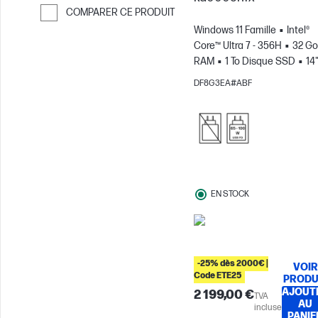
COMPARER CE PRODUIT
Windows 11 Famille
Intel®
Passer pour comparer
Core™ Ultra 7 - 356H
32 Go
RAM
1 To Disque SSD
14
3K Écran tactile, 120Hz, 0.2M
DF8G3EA#ABF
Temps de réponse
Carte
graphique Intel®
Ordinateu
portable Intel® Evo™
EN STOCK
-25% dès 2000€ |
VOIR
Code ETE25
PRODU
AJOUT
2 199,00 €
TVA
AU
incluse
PANIE