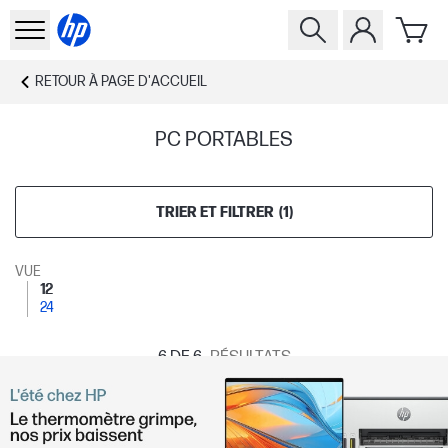
RETOUR À
PAGE D'ACCUEIL
PC PORTABLES
TRIER ET FILTRER
(
1
)
VUE
12
24
6
DE 6
RÉSULTATS