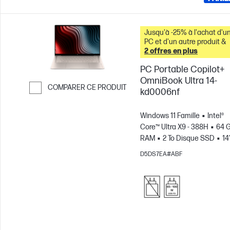
Jusqu'à -25% à l'achat d'u
PC et d'un autre produit &
2 offres en plus
PC Portable Copilot+
OmniBook Ultra 14-
COMPARER CE PRODUIT
kd0006nf
Passer pour comparer
Windows 11 Famille
Intel®
Core™ Ultra X9 - 388H
64 
RAM
2 To Disque SSD
14
3K Écran tactile, 120Hz, 0.2M
D5DS7EA#ABF
Temps de réponse
Carte
graphique Intel® Arc™
B390
Ordinateur portable
Intel® Evo™