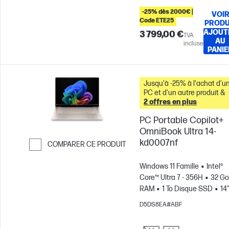
-25% dès 2000€ |
VOI
Code ETE25
PRODU
AJOUT
3 799,00 €
TVA
AU
incluse
PANIE
Jusqu'à -25% à l'achat d'u
PC et d'un autre produit &
2 offres en plus
PC Portable Copilot+
OmniBook Ultra 14-
kd0007nf
COMPARER CE PRODUIT
Passer pour comparer
Windows 11 Famille
Intel®
Core™ Ultra 7 - 356H
32 Go
RAM
1 To Disque SSD
14
3K Écran tactile, 120Hz, 0.2M
D5DS8EA#ABF
Temps de réponse
Carte
graphique Intel®
Ordinateu