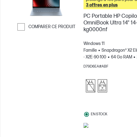
remboursement intégral à
3 offres en plus
l'achat de cet ordinateur
PC Portable HP Copilo
portable. &
OmniBook Ultra 14" 14
COMPARER CE PRODUIT
kg0000nf
Passer pour comparer
Windows 11
Famille
Snapdragon® X2 El
- X2E-90-100
64 Go RAM
To Disque SSD
14" 3K Écra
D79D6EA#ABF
tactile, 120Hz, 0.2MS Temps 
réponse
Carte graphique
Qualcomm® Adreno™
EN STOCK