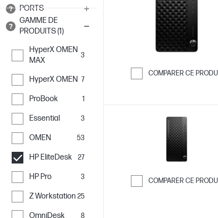
PORTS
GAMME DE
PRODUITS (1)
HyperX OMEN
3
MAX
COMPARER CE PRODU
HyperX OMEN
7
Passer pour co
ProBook
1
Essential
3
OMEN
53
HP EliteDesk
27
HP Pro
3
COMPARER CE PRODU
Passer pour co
Z Workstation
25
OmniDesk
8