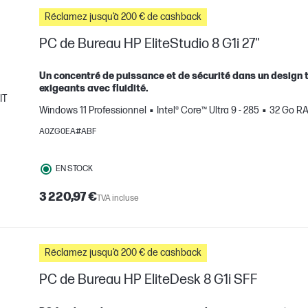
Réclamez jusqu’à 200 € de cashback
PC de Bureau HP EliteStudio 8 G1i 27"
Un concentré de puissance et de sécurité dans un design to
exigeants avec fluidité.
IT
Windows 11 Professionnel
Intel® Core™ Ultra 9 - 285
32 Go R
mparer
A0ZG0EA#ABF
EN STOCK
3 220,97 €
TVA incluse
Réclamez jusqu’à 200 € de cashback
PC de Bureau HP EliteDesk 8 G1i SFF