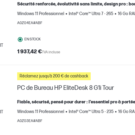
Sécurité renforcée, évolutivité sans limite, design pro : b
Windows 11 Professionnel
Intel® Core™ Ultra 7 - 265
16 Go R
A0ZG4EA#ABF
EN STOCK
IT
1 937,42 €
TVA incluse
mparer
Réclamez jusqu’à 200 € de cashback
PC de Bureau HP EliteDesk 8 G1i Tour
Fiable, sécurisé, pensé pour durer : l’essentiel pro à port
Windows 11 Professionnel
Intel® Core™ Ultra 5 - 235
16 Go R
IT
mparer
A0ZG3EA#ABF