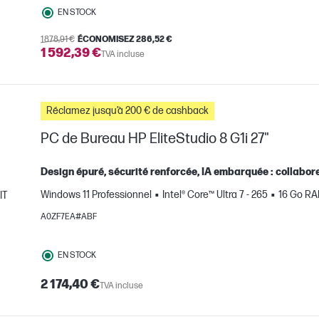
EN STOCK
1 878,91 €
ÉCONOMISEZ 286,52 €
1 592,39 €
TVA incluse
Réclamez jusqu’à 200 € de cashback
PC de Bureau HP EliteStudio 8 G1i 27"
Design épuré, sécurité renforcée, IA embarquée : collabor
Windows 11 Professionnel
Intel® Core™ Ultra 7 - 265
16 Go R
IT
mparer
A0ZF7EA#ABF
EN STOCK
2 174,40 €
TVA incluse