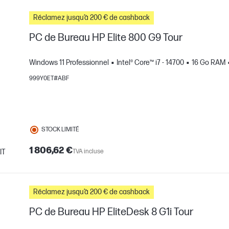
Réclamez jusqu’à 200 € de cashback
PC de Bureau HP Elite 800 G9 Tour
Windows 11 Professionnel
Intel® Core™ i7 - 14700
16 Go RAM
999Y0ET#ABF
STOCK LIMITÉ
1 806,62 €
IT
TVA incluse
mparer
Réclamez jusqu’à 200 € de cashback
PC de Bureau HP EliteDesk 8 G1i Tour