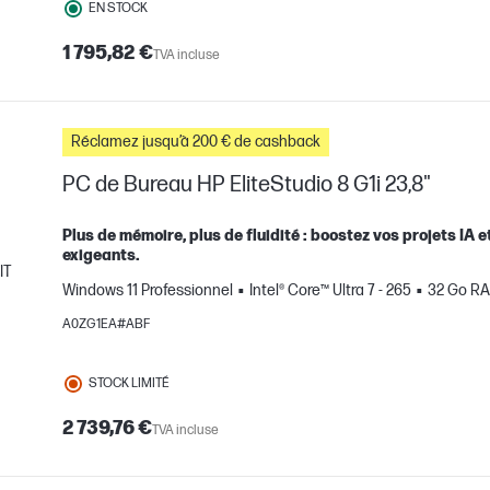
EN STOCK
1 795,82 €
TVA incluse
Réclamez jusqu’à 200 € de cashback
PC de Bureau HP EliteStudio 8 G1i 23,8"
Plus de mémoire, plus de fluidité : boostez vos projets IA 
exigeants.
IT
Windows 11 Professionnel
Intel® Core™ Ultra 7 - 265
32 Go R
mparer
A0ZG1EA#ABF
STOCK LIMITÉ
2 739,76 €
TVA incluse