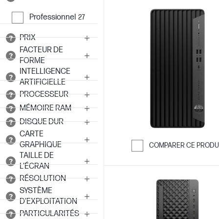
Professionnel
27
PRIX
FACTEUR DE
FORME
INTELLIGENCE
ARTIFICIELLE
PROCESSEUR
MÉMOIRE RAM
DISQUE DUR
CARTE
GRAPHIQUE
COMPARER CE PRODU
TAILLE DE
Passer pour co
L'ÉCRAN
RÉSOLUTION
SYSTÈME
D'EXPLOITATION
PARTICULARITÉS