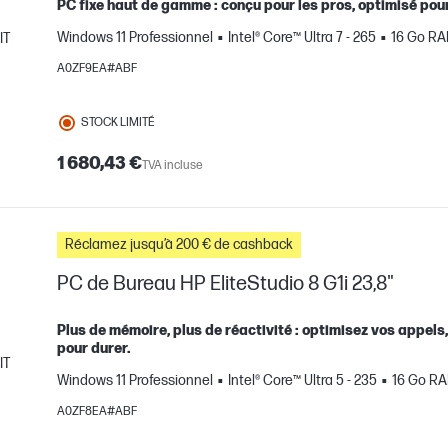
PC fixe haut de gamme : conçu pour les pros, optimisé pour 
Windows 11 Professionnel
Intel® Core™ Ultra 7 - 265
16 Go R
IT
mparer
A0ZF9EA#ABF
STOCK LIMITÉ
1 680,43 €
TVA incluse
Réclamez jusqu’à 200 € de cashback
PC de Bureau HP EliteStudio 8 G1i 23,8"
Plus de mémoire, plus de réactivité : optimisez vos appels
pour durer.
IT
Windows 11 Professionnel
Intel® Core™ Ultra 5 - 235
16 Go R
mparer
A0ZF8EA#ABF