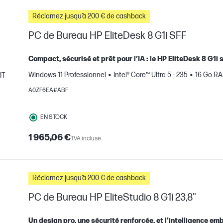
Réclamez jusqu’à 200 € de cashback
PC de Bureau HP EliteDesk 8 G1i SFF
Compact, sécurisé et prêt pour l’IA : le HP EliteDesk 8 G1
Windows 11 Professionnel
Intel® Core™ Ultra 5 - 235
16 Go R
IT
mparer
A0ZF6EA#ABF
EN STOCK
1 965,06 €
TVA incluse
Réclamez jusqu’à 200 € de cashback
PC de Bureau HP EliteStudio 8 G1i 23,8"
Un design pro, une sécurité renforcée, et l’intelligence e