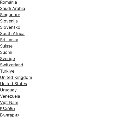
România
Saudi Arabia
Singapore
Slovenija
Slovensko
South Africa
Sri Lanka
Suisse
Suomi
Sverige
Switzerland
Türkiye
United Kingdom
United States
Uruguay
Venezuela
Việt Nam
Ελλάδα
България