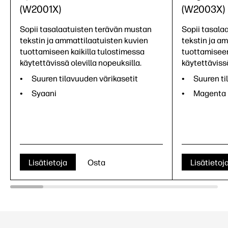
(W2001X)
(W2003X)
Sopii tasalaatuisten terävän mustan
Sopii tasala
tekstin ja ammattilaatuisten kuvien
tekstin ja a
tuottamiseen kaikilla tulostimessa
tuottamiseen
käytettävissä olevilla nopeuksilla.
käytettävissä
Suuren tilavuuden värikasetit
Suuren ti
Syaani
Magenta
Lisätietoja
Osta
Lisätietoj