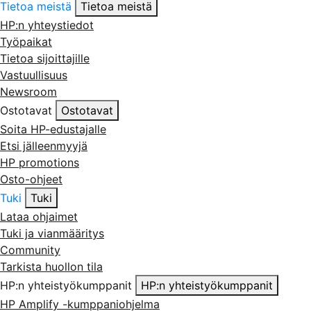
Tietoa meistä
Tietoa meistä
HP:n yhteystiedot
Työpaikat
Tietoa sijoittajille
Vastuullisuus
Newsroom
Ostotavat
Ostotavat
Soita HP-edustajalle
Etsi jälleenmyyjä
HP promotions
Osto-ohjeet
Tuki
Tuki
Lataa ohjaimet
Tuki ja vianmääritys
Community
Tarkista huollon tila
HP:n yhteistyökumppanit
HP:n yhteistyökumppanit
HP Amplify -kumppaniohjelma