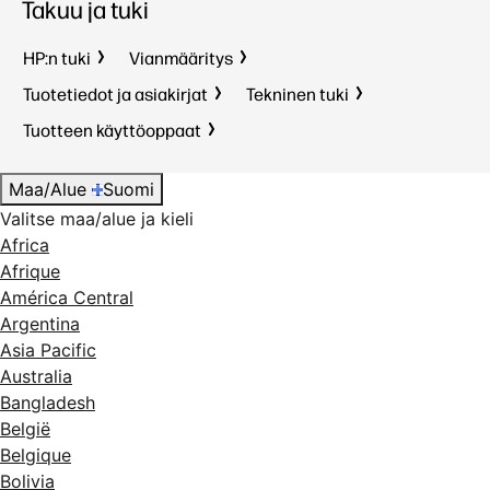
Takuu ja tuki
HP:n tuki
Vianmääritys
Tuotetiedot ja asiakirjat
Tekninen tuki
Tuotteen käyttöoppaat
Maa/Alue
Suomi
Valitse maa/alue ja kieli
Africa
Afrique
América Central
Argentina
Asia Pacific
Australia
Bangladesh
België
Belgique
Bolivia