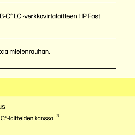
-C® LC -verkkovirtalaitteen HP Fast
taa mielenrauhan.
us
3
C®-laitteiden
kanssa.