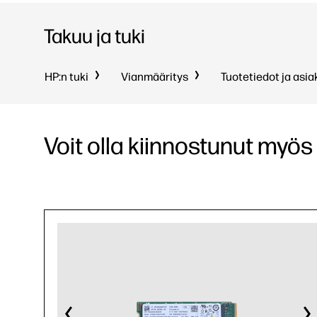
Takuu ja tuki
HP:n tuki
Vianmääritys
Tuotetiedot ja asia
Voit olla kiinnostunut myös 