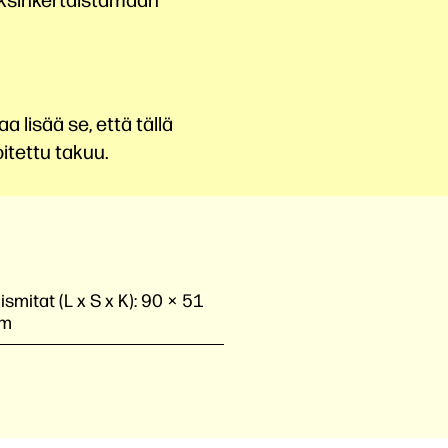
 lisää se, että tällä
itettu takuu.
mitat (L x S x K):
90 × 51
mm