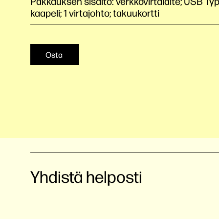
Pakkauksen sisältö: verkkovirtalaite; USB Typ
kaapeli; 1 virtajohto; takuukortti
Osta
Yhdistä helposti