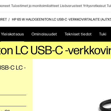
koneet
Tulostimet ja monitoimilaitteet
Lisävarusteet
Yritysratkaisut
Tu
IRET
HP 65 W HALOGEENITON LC USB-C -VERKKOVIRTALAITE (AJ7X
Yleiskatsaus
Ominaisuudet
Tekniset tiedot
Tuki
on LC USB-C -verkkovir
USB-C LC -