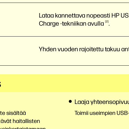
Lataa kannettava nopeasti HP USB
Charge -tekniikan
avulla
2
.
Yhden vuoden rajoitettu takuu an
s
Laaja yhteensopivu
te sisältää
Toimii useimpien USB-
ävät haitallisten
yksinkertaistamaan