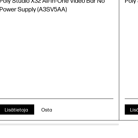
Poly Studio X32 All-In-One Video Bar No
Poly
Power Supply (A3SV5AA)
Lisätietoja
Osta
Lis