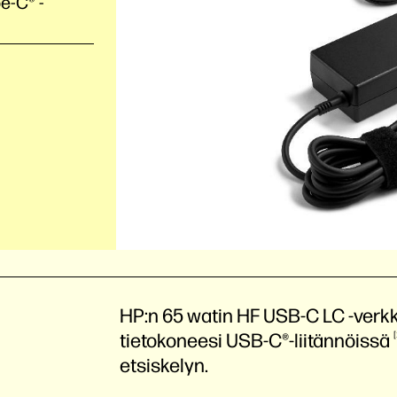
e-C® -
HP:n 65 watin HF USB-C LC -verkko
tietokoneesi
USB-C®-liitännöissä
etsiskelyn.