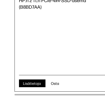
HP:n 2 Tt:n PCIe-4x4-SSD-asema
(B8BD7AA)
Lisätietoja
Osta