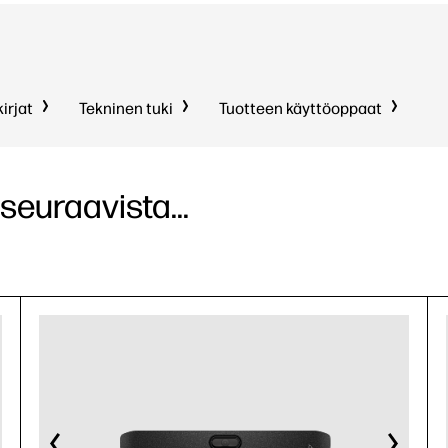
kirjat
Tekninen tuki
Tuotteen käyttöoppaat
seuraavista...