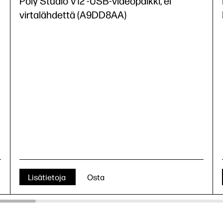
Poly Studio V12 -USB-videopalkki, ei
virtalähdettä (A9DD8AA)
Lisätietoja
Osta