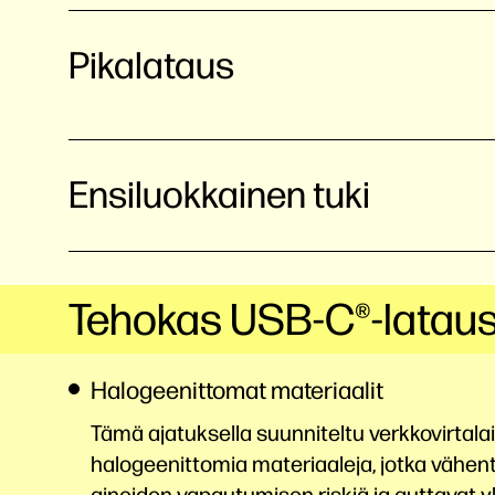
Pikalataus
Ensiluokkainen tuki
Tehokas USB-C®-latau
Halogeenittomat materiaalit
Tämä ajatuksella suunniteltu verkkovirtalai
halogeenittomia materiaaleja, jotka vähent
aineiden vapautumisen riskiä ja auttavat 