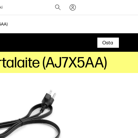
ki
5AA)
Osta
talaite (AJ7X5AA)