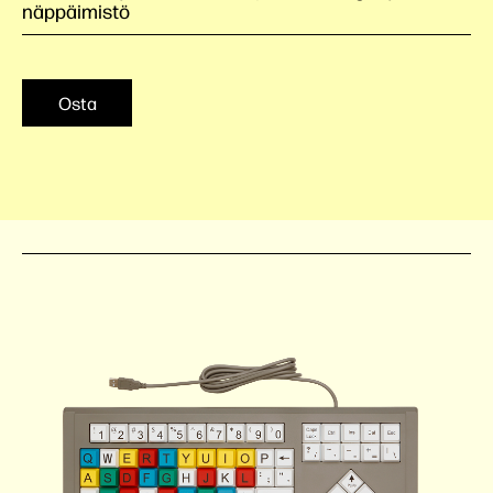
näppäimistö
Osta