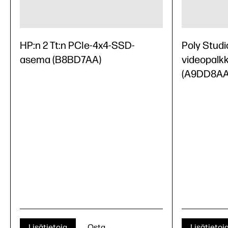
HP:n 2 Tt:n PCIe-4x4-SSD-
Poly Studi
asema (B8BD7AA)
videopalkki
(A9DD8AA
Lisätietoja
Osta
Lisätietoj