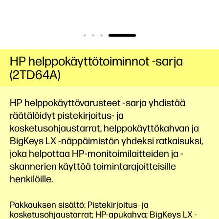
HP helppokäyttötoiminnot -sarja
(2TD64A)
HP helppokäyttövarusteet -sarja yhdistää
räätälöidyt pistekirjoitus- ja
kosketusohjaustarrat, helppokäyttökahvan ja
BigKeys LX -näppäimistön yhdeksi ratkaisuksi,
joka helpottaa HP-monitoimilaitteiden ja -
skannerien käyttöä toimintarajoitteisille
henkilöille.
Pakkauksen sisältö: Pistekirjoitus- ja
kosketusohjaustarrat; HP-apukahva; BigKeys LX -