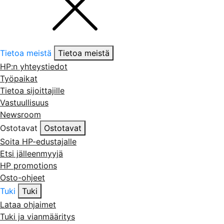
Tietoa meistä
Tietoa meistä
HP:n yhteystiedot
Työpaikat
Tietoa sijoittajille
Vastuullisuus
Newsroom
Ostotavat
Ostotavat
Soita HP-edustajalle
Etsi jälleenmyyjä
HP promotions
Osto-ohjeet
Tuki
Tuki
Lataa ohjaimet
Tuki ja vianmääritys