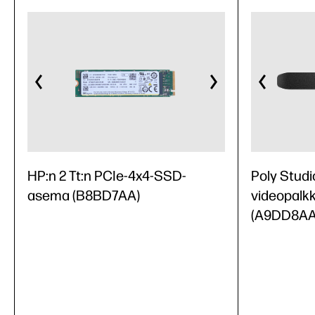
HP:n 2 Tt:n PCIe-4x4-SSD-
Poly Studi
asema (B8BD7AA)
videopalkki
(A9DD8AA