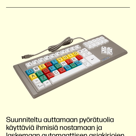
Suunniteltu auttamaan pyörätuolia
käyttäviä ihmisiä nostamaan ja
laskemaan automaattisen asiakirjojen