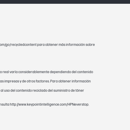
hp.com/go/recycledcontent para obtener más información sobre
oducto HP está garantizado contra
nto real varía considerablemente dependiendo del contenido
s impresas y de otros factores. Para obtener información
s al uso del contenido reciclado del suministro de tóner
consulta http://www.keypointintelligence.com/HPNeverstop.