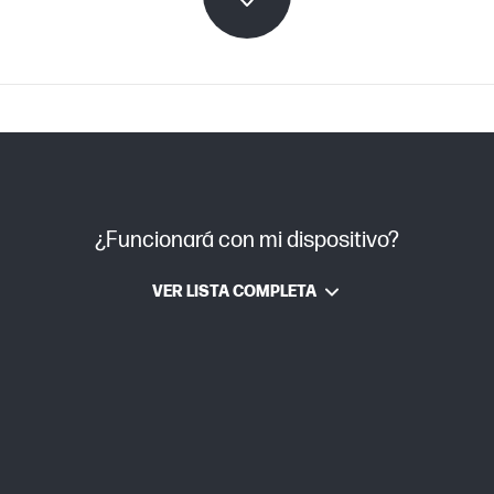
n
Laser Neverstop
Láser
¿Funcionará con mi dispositivo?
VER LISTA COMPLETA
Aprox. 1,54 kg
Aprox. 2,2 kg