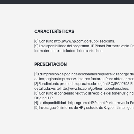
Dimensiones mínimas (ancho x fondo x 
Dimensiones del embalaje (ancho x fo
CARACTERÍSTICAS
alto)
[8] Consulta http://www.hp.com/go/suppliesclaims.
[9] La disponibilidad del programa HP Planet Partners varía. 
los materiales reciclados de los cartuchos.
GARANTÍA
PRESENTACIÓN
Garantía
[1] La impresión de páginas adicionales requiere la recarga 
de las páginas impresas y de otros factores. Para obtener más
[2] Rendimiento promedio aproximado según ISO/IEC 19752. El
detallada, visite http://www.hp.com/go/learnaboutsupplies.
[3] Consulta el contenido relativo al reciclaje del tóner Origi
CARTUCHOS Y CABEZALES DE IMPRESIÓ
Original HP.
[4] La disponibilidad del programa HP Planet Partners varía. Pa
[5] Investigación interna de HP y estudio de Keypoint Intelli
Botella/cartucho de impresión, color(e
Selectividad