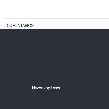
COMENTARIOS
ESPECIFICACIONES DE LA IMPRESORA
Tecnologías de resolución de impresió
Tecnología de impresión
PESOS
Peso
Neverstop Laser
Peso del embalaje
DIMENSIONES