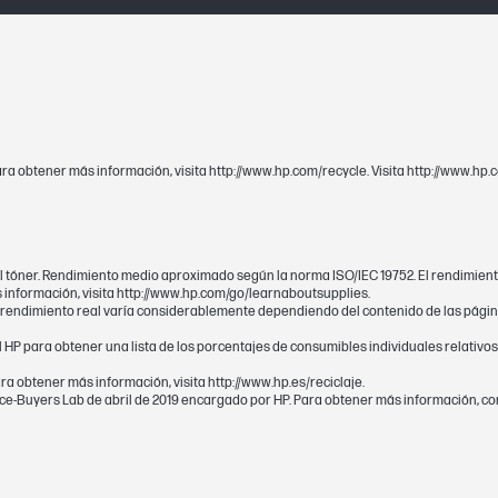
alto)
387,1 x 295,91 x 191 mm
ndo x
387,1 x 295,91 x 191 mm
Para obtener más información, visita http://www.hp.com/recycle. Visita http://www.
Garantía de protección HP Premium. Este pr
del tóner. Rendimiento medio aproximado según la norma ISO/IEC 19752. El rendimie
defectos en materiales y mano de obra.
 información, visita http://www.hp.com/go/learnaboutsupplies.
 rendimiento real varía considerablemente dependiendo del contenido de las página
nal HP para obtener una lista de los porcentajes de consumibles individuales relativo
N
ra obtener más información, visita http://www.hp.es/reciclaje.
gence-Buyers Lab de abril de 2019 encargado por HP. Para obtener más información, 
s)
Negro
144A