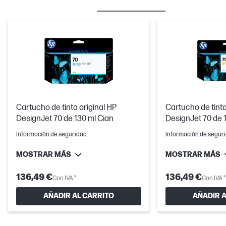
BESTSELLER
TINTA/TÓNER
Cartucho de tinta original HP
Cartucho de tinta
DesignJet 70 de 130 ml Cian
DesignJet 70 de 1
Información de seguridad
Información de segur
MOSTRAR MÁS
MOSTRAR MÁS
136,49 €
136,49 €
Con IVA *
Con IVA *
AÑADIR AL CARRITO
AÑADIR A