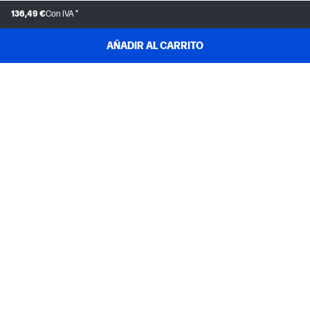
136,49 €
Con IVA *
AÑADIR AL CARRITO
ATENCIÓN AL CLIENTE
MI HP
INSTANT INK
ACERCA DE HP
ENLACES ÚTILES