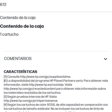
672
Contenido de la caja
Contenido de la caja
1 cartucho
COMENTARIOS
OfficeJet
CARACTERÍSTICAS
[5] Consulte http://www.hp.com/go/suppliesclaims.
[6] La disponibilidad del programa HP Planet Partners varía. Para obtener más
información, visite http://www.hp.es/reciclaje. Visite
http://www.hp.com/go/recycledcontent para obtener más información sobre
los materiales reciclados de los cartuchos.
[2] Según pruebas internas de HP. Visita
http://www.hp.com/go/printpermanence.
[4] Según los cartuchos de color 933XL de alta capacidad en comparación con
los cartuchos de tamaño estándar. No se incluyen los cartuchos de tinta de