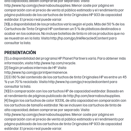
alta capacidad; deben comprarse por separado. Visita
http://www.hp.com/go/learnaboutsupplies. Menor coste por página en
comparación con el precio de venta al público estimado y el rendimiento por
página publicado de los cartuchos de tinta Originales HP 933 de capacidad
estándar. El precio real puede variar.
[10]La disponibilidad de los productos varía según el país. Más del 50 % de los
Cartuchos de Tinta Original HP contienen un 5 % de plásticos destinados a
acabar en los océanos. No incluye botellas de tinta ni otros productos que no
se muestran en la lista. Visita http://hp.com/go/InkRecycledContent para
consultar la lista.
PRESENTACIÓN
[1] La disponibilidad del programa HP Planet Partners varía. Para obtener más
información, visita http://www.hp.com/recycle.
[2] Según pruebas internas de HP. Visita
http://www.hp.com/go/printpermanence.
[3] El 80 % del contenido de los cartuchos de tinta Originales HP es entre un 45
% y un 70 % reciclado. Visita http://www.hp.com/go/recycledcontent para
consultar la lista.
[10] En comparación con los cartuchos HP de capacidad estándar. Basado en
el rendimiento de páginas publicado de http://hp.com/learnaboutsupplies.
[4] Según los cartuchos de color 933XL de alta capacidad en comparación con
los cartuchos de tamaño estándar. No se incluyen los cartuchos de tinta de
alta capacidad; deben comprarse por separado. Visita
http://www.hp.com/go/learnaboutsupplies. Menor coste por página en
comparación con el precio de venta al público estimado y el rendimiento por
página publicado de los cartuchos de tinta Originales HP 933 de capacidad
estándar. El precio real puede variar.