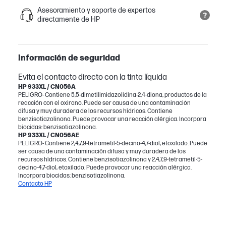
Asesoramiento y soporte de expertos
directamente de HP
Información de seguridad
Evita el contacto directo con la tinta líquida
HP 933XL / CN056A
PELIGRO- Contiene 5,5-dimetilimidazolidina-2,4-diona, productos de la
reacción con el oxirano. Puede ser causa de una contaminación
difusa y muy duradera de los recursos hídricos. Contiene
benzisotiazolinona. Puede provocar una reacción alérgica. Incorpora
biocidas: benzisotiazolinona.
HP 933XL / CN056AE
PELIGRO- Contiene 2,4,7,9-tetrametil-5-decino-4,7-diol, etoxilado. Puede
ser causa de una contaminación difusa y muy duradera de los
recursos hídricos. Contiene benzisotiazolinona y 2,4,7,9-tetrametil-5-
decino-4,7-diol, etoxilado. Puede provocar una reacción alérgica.
Incorpora biocidas: benzisotiazolinona.
Contacto HP