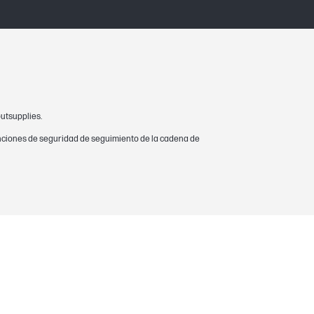
tos de material y fabricación
utsupplies.
nciones de seguridad de seguimiento de la cadena de
ISO/IEC 19798. El número de páginas puede
ervalo de impresión, los gráficos, el tipo