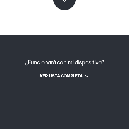
Láser
¿Funcionará con mi dispositivo?
VER LISTA COMPLETA
0,87 kg
ndo x
387 x 181 x 79 mm