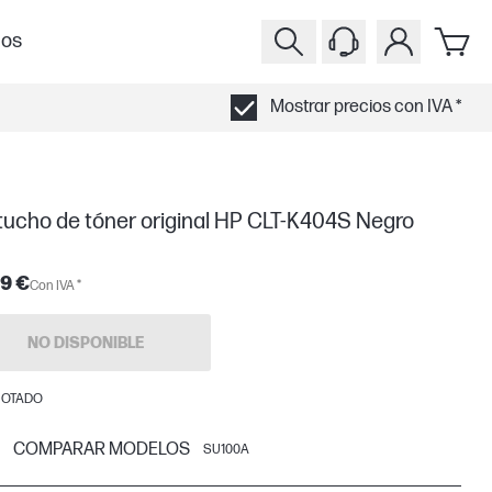
ios
Mostrar precios con IVA *
tucho de tóner original HP CLT-K404S Negro
9 €
Con IVA *
NO DISPONIBLE
OTADO
COMPARAR MODELOS
SU100A