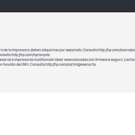
Este producto está garantizado contra defec
N
pra de la impresora; deben adquirirse por separado. Consulta http://hp.com/learnabo
onsulta http://hp.com/hprecycle.
resoras e impresoras multifunción láser seleccionadas con firmware seguro. Las fu
s)
Negro
n función del SKU. Consulta http://hp.com/cartridgesecurity.
404S
ginas
Valor de rendimiento declarado conforme a 
variar en función del entorno operativo, el int
de soporte y su tamaño.
o)
1500 páginas