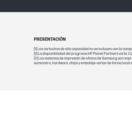
GARANTÍA
Garantía
PRESENTACIÓN
CARTUCHOS Y CABEZALES DE IMPRESIÓ
[1] Los cartuchos de alta capacidad no se incluyen con la com
[2] La disponibilidad del programa HP Planet Partners varía. C
[3] Los sistemas de impresión de oficina de Samsung son imp
Botella/cartucho de impresión, color(e
suministro, hardware, chips y embalaje varían de forma local e
Selectividad
Nota al pie sobre el rendimiento en pá
Rendimiento en páginas (blanco y negr