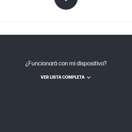
n
JetIntelligence
Láser
¿Funcionará con mi dispositivo?
VER LISTA COMPLETA
1,18 kg
1,62 kg