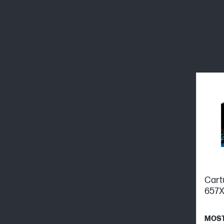
Cart
657X
MOS