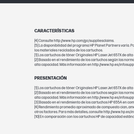
Dimensiones mínimas (ancho x fondo x 
Dimensiones del embalaje (ancho x fo
CARACTERÍSTICAS
alto)
[4] Consulte http://www.hp.com/go/suppliesclaims.
[5] La disponibilidad del programa HP Planet Partners varía. 
los materiales reciclados de los cartuchos.
GARANTÍA
[1] Los cartuchos de tóner Originales HP LaserJet 657X de alt
[2] Basado en el rendimiento de los cartuchos según las norm
alta capacidad. Más información en http://www.hp.es/infosuppl
Garantía
PRESENTACIÓN
[1] Los cartuchos de tóner Originales HP LaserJet 657X de alt
[2] Basado en el rendimiento de los cartuchos según las norm
CARTUCHOS Y CABEZALES DE IMPRESIÓ
alta capacidad. Más información en http://www.hp.es/infosuppl
[3] Basado en el rendimiento de los cartuchos HP 655A en comp
[4] Rendimiento promedio aproximado de compuesto cian, amar
Rendimiento en páginas (color)
otros factores. Para más detalles, consulte http://www.hp.es/i
[10] En comparación con los cartuchos HP de capacidad estánd
Botella/cartucho de impresión, color(e