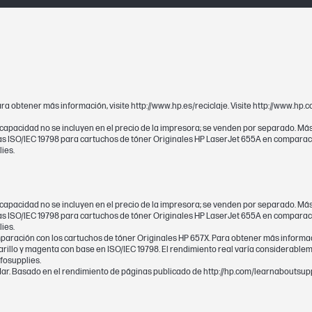
alto)
378 x 163 x 192 mm
ndo x
378 x 163 x 192 mm
Para obtener más información, visite http://www.hp.es/reciclaje. Visite http://www.
a capacidad no se incluyen en el precio de la impresora; se venden por separado. Má
as ISO/IEC 19798 para cartuchos de tóner Originales HP LaserJet 655A en comparaci
ies.
Garantía de protección HP Premium. Este pr
defectos en materiales y mano de obra.
a capacidad no se incluyen en el precio de la impresora; se venden por separado. Má
as ISO/IEC 19798 para cartuchos de tóner Originales HP LaserJet 655A en comparaci
N
ies.
aración con los cartuchos de tóner Originales HP 657X. Para obtener más informació
illo y magenta con base en ISO/IEC 19798. El rendimiento real varía considerable
23 000 páginas
nfosupplies.
ar. Basado en el rendimiento de páginas publicado de http://hp.com/learnaboutsupp
s)
Magenta