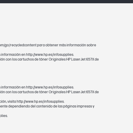
hp.com/go/recycledcontent para obtener más información sobre
s información en http://www.hp.es/infosupplies.
ón con los cartuchos de tóner Originales HP LaserJet 657X de
oducto HP está garantizado contra
s información en http://www.hp.es/infosupplies.
ón con los cartuchos de tóner Originales HP LaserJet 657X de
n, visita http://www.hp.es/infosupplies.
mente dependiendo del contenido de las páginas impresas y
lies.