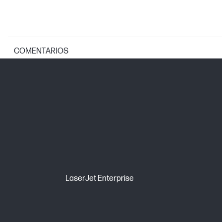
COMENTARIOS
ESPECIFICACIONES DE LA IMPRESORA
Tecnologías de resolución de impresió
Tecnología de impresión
PESOS
Peso
LaserJet Enterprise
Peso del embalaje
DIMENSIONES