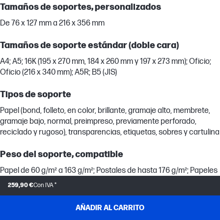
Tamaños de soportes, personalizados
De 76 x 127 mm a 216 x 356 mm
Tamaños de soporte estándar (doble cara)
A4; A5; 16K (195 x 270 mm, 184 x 260 mm y 197 x 273 mm); Oficio;
Oficio (216 x 340 mm); A5R; B5 (JIS)
Tipos de soporte
Papel (bond, folleto, en color, brillante, gramaje alto, membrete,
gramaje bajo, normal, preimpreso, previamente perforado,
reciclado y rugoso), transparencias, etiquetas, sobres y cartulina
Peso del soporte, compatible
Papel de 60 g/m² a 163 g/m²; Postales de hasta 176 g/m²; Papeles
brillantes de hasta 200g/m²
259,90 €
Con IVA *
Tamaño del soporte, bandeja 2
AÑADIR AL CARRITO
Carta; Legal; Ejecutivo; 8,5 x 13; 4 x 6; 5 x 8; A4; A5; A6; B5 (JIS); B6