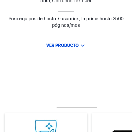
cara; Cartucho TerraJet
Para equipos de hasta 7 usuarios; Imprime hasta 2500
páginas/mes
VER PRODUCTO
BESTSELLER
CARE PACKS
T