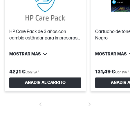
HP Care Pack de 3 años con
Cartucho de tóne
cambio estándar para impresoras
Negro
LaserJet
MOSTRAR MÁS
MOSTRAR MÁS
42,11 €
131,49 €
Con IVA *
Con IVA *
AÑADIR AL CARRITO
AÑADIR A
Solución para equipos de trabajo