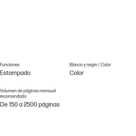
funciones avanzadas.[18]
HP Web Jetadmin[5]
Centraliza la gestión de tu impresora. HP Web Jetadmin permite
añadir y actualizar dispositivos, soluciones y políticas con
facilidad.[5]
Funciones
Blanco y negro / Color
Estampado
Color
Volumen de páginas mensual
recomendado
De 150 a 2500 páginas