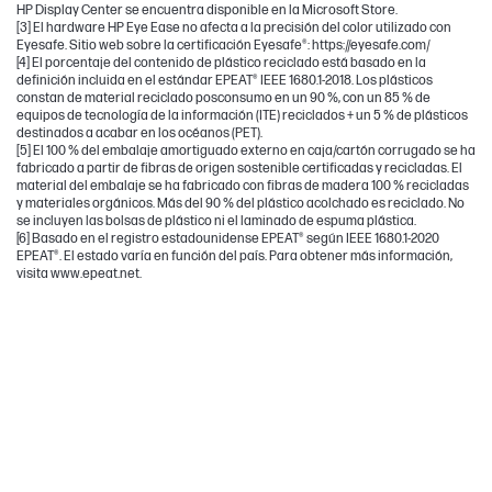
HP Display Center se encuentra disponible en la Microsoft Store.
[3] El hardware HP Eye Ease no afecta a la precisión del color utilizado con
Eyesafe. Sitio web sobre la certificación Eyesafe®: https://eyesafe.com/
[4] El porcentaje del contenido de plástico reciclado está basado en la
definición incluida en el estándar EPEAT® IEEE 1680.1-2018. Los plásticos
constan de material reciclado posconsumo en un 90 %, con un 85 % de
equipos de tecnología de la información (ITE) reciclados + un 5 % de plásticos
destinados a acabar en los océanos (PET).
[5] El 100 % del embalaje amortiguado externo en caja/cartón corrugado se ha
fabricado a partir de fibras de origen sostenible certificadas y recicladas. El
material del embalaje se ha fabricado con fibras de madera 100 % recicladas
y materiales orgánicos. Más del 90 % del plástico acolchado es reciclado. No
se incluyen las bolsas de plástico ni el laminado de espuma plástica.
[6] Basado en el registro estadounidense EPEAT® según IEEE 1680.1-2020
EPEAT®. El estado varía en función del país. Para obtener más información,
visita www.epeat.net.