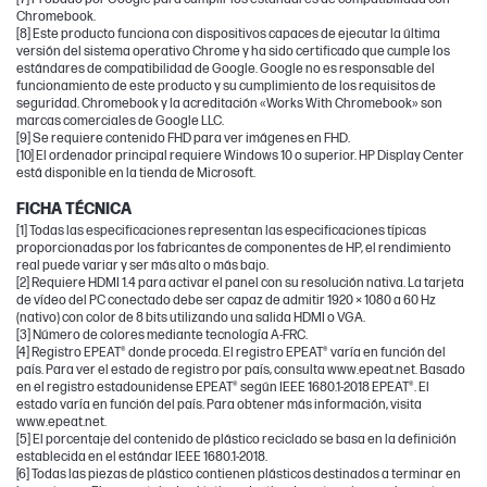
Chromebook.
[8] Este producto funciona con dispositivos capaces de ejecutar la última
versión del sistema operativo Chrome y ha sido certificado que cumple los
estándares de compatibilidad de Google. Google no es responsable del
funcionamiento de este producto y su cumplimiento de los requisitos de
seguridad. Chromebook y la acreditación «Works With Chromebook» son
marcas comerciales de Google LLC.
[9] Se requiere contenido FHD para ver imágenes en FHD.
[10] El ordenador principal requiere Windows 10 o superior. HP Display Center
está disponible en la tienda de Microsoft.
FICHA TÉCNICA
[1] Todas las especificaciones representan las especificaciones típicas
proporcionadas por los fabricantes de componentes de HP, el rendimiento
real puede variar y ser más alto o más bajo.
[2] Requiere HDMI 1.4 para activar el panel con su resolución nativa. La tarjeta
de vídeo del PC conectado debe ser capaz de admitir 1920 × 1080 a 60 Hz
(nativo) con color de 8 bits utilizando una salida HDMI o VGA.
[3] Número de colores mediante tecnología A-FRC.
[4] Registro EPEAT® donde proceda. El registro EPEAT® varía en función del
país. Para ver el estado de registro por país, consulta www.epeat.net. Basado
en el registro estadounidense EPEAT® según IEEE 1680.1-2018 EPEAT®. El
estado varía en función del país. Para obtener más información, visita
www.epeat.net.
[5] El porcentaje del contenido de plástico reciclado se basa en la definición
establecida en el estándar IEEE 1680.1-2018.
[6] Todas las piezas de plástico contienen plásticos destinados a terminar en