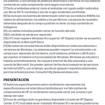
los océanos. El porcentaje de plásticos destinados a terminar en los océanos
contenido en cada componente varía según el producto.
[7] Tanto el embalaje exterior como el embalaje corrugado están realizados
con fibras 100 % recicladas y son de origen sostenible certificado.
[8] Se excluyen las fuentes de alimentación externas, los módulos WWAN, los
cables de alimentación, los cables y los periféricos. Las piezas de recambio
obtenidas después de la compra podrían no tener un bajo contenido en
halógenos.
[9] Los cables incluidos pueden variar en función del país.
[10] El candado se vende por separado.
[11] El PC host requiere Windows 10 o superior. HP Display Center se encuentra
disponible en la Microsoft Store.
[13] No todas las características están disponibles en todas las ediciones o
versiones de Windows. Los sistemas pueden requerir la actualización o la
compra por separado de hardware, controladores, software o BIOS para
aprovechar al máximo la funcionalidad de Windows. Windows se actualiza y
habilita automáticamente. Se requiere Internet de alta velocidad y una
cuenta de Microsoft. Se pueden aplicar tarifas de proveedores de servicios
de Internet (ISP) y, con el tiempo, quizás se apliquen requisitos adicionales
para las actualizaciones. Consulta http://www.windows.com.
PRESENTACIÓN
[1] Todas las especificaciones sobre rendimiento representan las
especificaciones características facilitadas por los fabricantes de
componentes de HP; el rendimiento real puede variar por encima o por
debajo del valor.
[2] Guía de configuración ergonómica disponible a través de HP Display
Center. El PC host debe tener instalado Windows 10 o versiones posteriores.