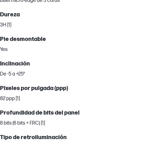
bisel micro-edge de 3 caras
Dureza
3H [1]
Pie desmontable
Yes
Inclinación
De -5 a +25°
Píxeles por pulgada (ppp)
82 ppp [1]
Profundidad de bits del panel
8 bits (6 bits + FRC) [1]
Tipo de retroiluminación