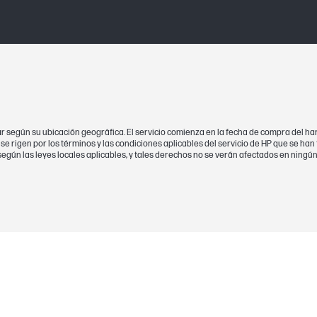
ar según su ubicación geográfica. El servicio comienza en la fecha de compra del ha
P se rigen por los términos y las condiciones aplicables del servicio de HP que se han 
según las leyes locales aplicables, y tales derechos no se verán afectados en ningú