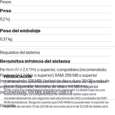
Pesos
EliteDesk
Peso
Pro
0,2 kg
Dragonfly
Essential
Peso del embalaje
EliteStudio
0,37 kg
Chromebook
EliteBook Folio
Requisitos del sistema
ZHAN
Requisitos mínimos del sistema
Other compatible products
Pentium IV a 2,4 GHz o superior, compatibles (recomendado:
Mobile Thin Client
Pentium IV 3,2 GHz o superior); RAM: 256 MB o superior
PRESENTACIÓN
(recomendado: 128 MB); Unidad de disco duro: 20 GB o más de
[1] Windows® es una marca comercial o una marca comercial registrada de
Microsoft Corporation en Estados Unidos y/o en otros países.
espacio disponible; Memoria de vídeo: 64 MB o superior
[2] No copie los materiales protegidos por copyright. La doble capa es una
(recomendado: 128 MB); Interfaz: USB 2.0
nueva tecnología. La compatibilidad de medios de doble capa varía
considerablemente con algunos reproductores de DVD y unidades de DVD-
ROM domésticos. Tenga en cuenta que DVD-RAM no puede leer ni escribir en
Garantía
soportes de versión 1.0 de 2,6 GB de una sola cara ni de 5,2 GB de doble cara.
Garantía