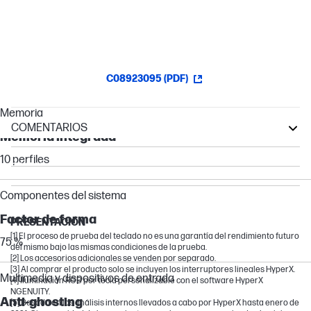
Práctico control de volumen
C08923095 (PDF)
Memoria
COMENTARIOS
Memoria integrada
OMEN MAX
10 perfiles
OMEN
Victus by HP
Componentes del sistema
OMEN Transcend
Factor de forma
PRESENTACIÓN
[1] El proceso de prueba del teclado no es una garantía del rendimiento futuro
75 %
del mismo bajo las mismas condiciones de la prueba.
[2] Los accesorios adicionales se venden por separado.
[3] Al comprar el producto solo se incluyen los interruptores lineales HyperX.
Multimedia y dispositivos de entrada
[4] Iluminación RGB por tecla personalizable con el software HyperX
NGENUITY.
Anti-ghosting
[5] Basado en los análisis internos llevados a cabo por HyperX hasta enero de