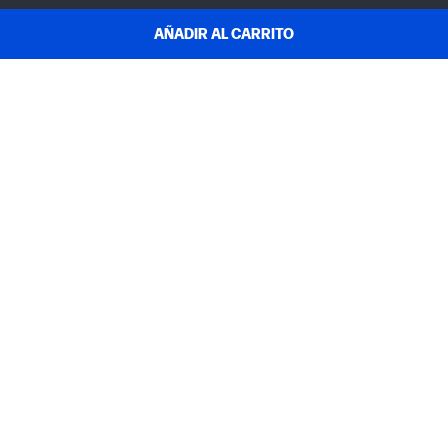
AÑADIR AL CARRITO
ATENCIÓN AL CLIENTE
MI HP
INSTANT INK
ACERCA DE HP
ENLACES ÚTILES