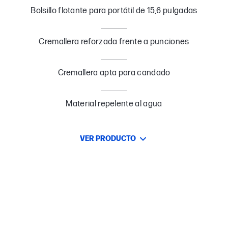
Bolsillo flotante para portátil de 15,6 pulgadas
Cremallera reforzada frente a punciones
Cremallera apta para candado
Material repelente al agua
VER PRODUCTO
Una gran parte de tu vida en la mochila
Una bolsa que incluye bolsillos y zonas para organizar todas tus
cosas, incluido un compartimento específico para un ordenador
portátil de 15,6 pulgadas.