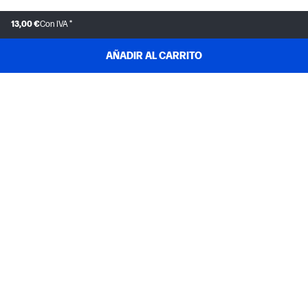
13,00 €
Con IVA *
AÑADIR AL CARRITO
ATENCIÓN AL CLIENTE
MI HP
INSTANT INK
ACERCA DE HP
ENLACES ÚTILES