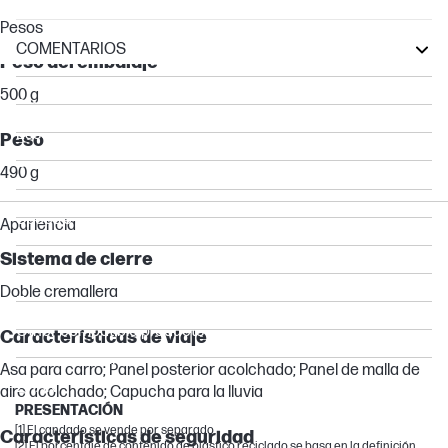
Pesos
COMENTARIOS
Peso del embalaje
EliteBook
500 g
ProBook
Essential
Peso
Chromebook
490 g
ZBook
Spectre
Apariencia
Pavilion
Sistema de cierre
ENVY
Doble cremallera
Envy
Other compatible products
Características de viaje
Mobile Thin Client
Asa para carro; Panel posterior acolchado; Panel de malla de
ZHAN
aire acolchado; Capucha para la lluvia
PRESENTACIÓN
[1] El candado se vende por separado.
Características de seguridad
[2] El porcentaje de contenido de plástico reciclado se basa en la definición