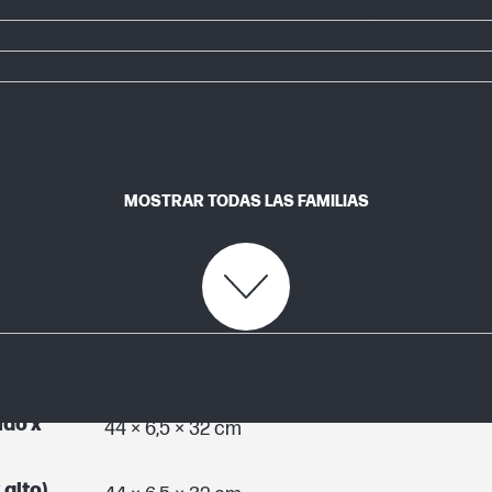
Accesorios; Compartimento acolchado para e
Poliéster
Accesorios; 1 accesos rápidos
Material externo: 100 % poliéster; Material i
espuma de polietileno
MOSTRAR TODAS LAS FAMILIAS
Gris
Ordenador portátil; Principal; Accesorios
ndo x
44 × 6,5 × 32 cm
alto)