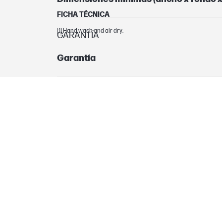
FICHA TÉCNICA
[1] Hand wash and air dry.
GARANTÍA
Garantía
CARACTERÍSTICAS AVANZADAS
Características especiales
CONTENIDO DE LA CAJA
Contenido de la caja