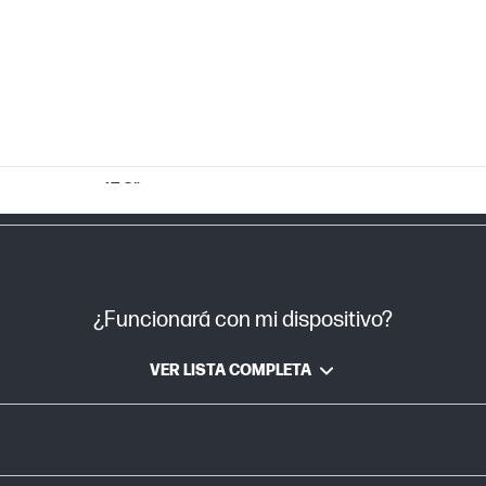
17.3"
¿Funcionará con mi dispositivo?
0,37 kg
0,37 kg
VER LISTA COMPLETA