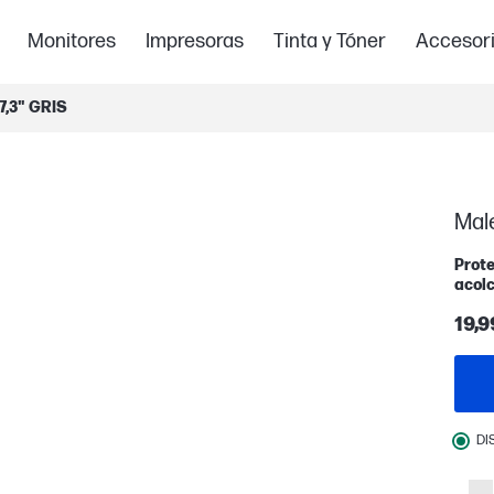
Monitores
Impresoras
Tinta y Tóner
Accesor
7,3" GRIS
Male
Prote
acol
19,9
DI