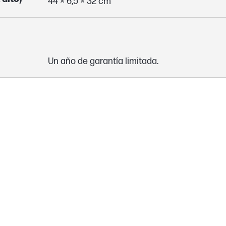
44 × 6,5 × 32 cm
Un año de garantía limitada.
Lavar a mano y dejar secar al aire; Imperme
Bolsa para portátil