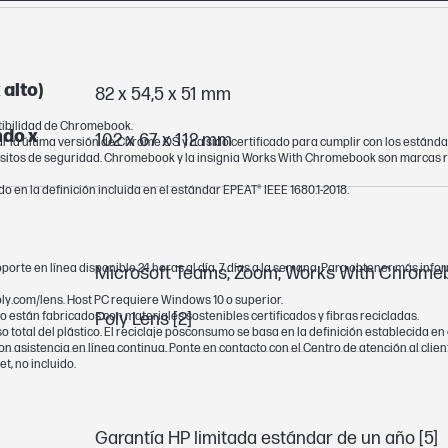
alto)
82 x 54,5 x 51 mm
tibilidad de Chromebook.
ndo x
102 x 67 x 112 mm
ar la última versión de Chrome OS y ha sido certificado para cumplir con los están
quisitos de seguridad. Chromebook y la insignia Works With Chromebook son marcas 
o en la definición incluida en el estándar EPEAT® IEEE 1680.1-2018.
oporte en línea disponible 24 horas al día, 7 días a la semana. Para obtener más infor
Microsoft Teams; Zoom; Works With Chrome
y.com/lens. Host PC requiere Windows 10 o superior.
ado están fabricados con materiales sostenibles certificados y fibras recicladas.
Poly Lens [2]
so total del plástico. El reciclaje posconsumo se basa en la definición establecida e
on asistencia en línea continua. Ponte en contacto con el Centro de atención al clie
, no incluido.
Garantía HP limitada estándar de un año [5]