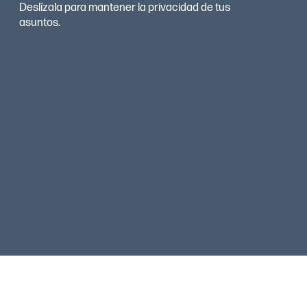
Deslízala para mantener la privacidad de tus
asuntos.
Ajuste de rotación e inclinación fácil
Rotación de 360° e inclinación de 15° para lograr una
visualización perfecta.