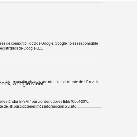
dares de compatibilidad de Google. Google no es responsable
registradas de Google LLC.
mación, consulta el centro de atención al cliente de HP o visita
book; Google Meet
n el estándar EPEAT® para ordenadores IEEE 1680.1-2018.
nte de HP para obtener más información o visita