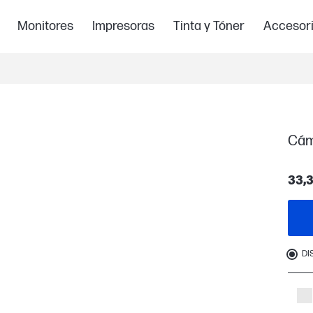
Monitores
Impresoras
Tinta y Tóner
Accesor
Cám
33,
DI