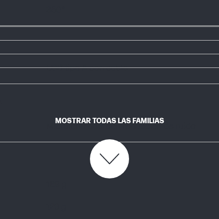
360°
USB tipo A con cable
A
MOSTRAR TODAS LAS FAMILIAS
Micrófono dual con reducción de ruido
189 g
129 g