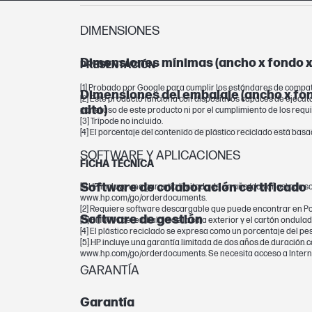
DIMENSIONES
Dimensiones mínimas (ancho x fondo x 
PRESENTACIÓN
[1] Probado por Google para cumplir los estándares de compa
Dimensiones del embalaje (ancho x fo
[2] Este producto funciona con dispositivos capaces de ejecut
alto)
por el uso de este producto ni por el cumplimiento de los re
[3] Trípode no incluido.
[4] El porcentaje del contenido de plástico reciclado está basad
SOFTWARE Y APLICACIONES
FICHA TÉCNICA
Software de colaboración certificado
[1] HP incluye una garantía limitada de un año (dos años) con s
www.hp.com/go/orderdocuments.
[2] Requiere software descargable que puede encontrar en Pol
Software de gestión
[3] El 100 % del embalaje de la caja exterior y el cartón ondul
[4] El plástico reciclado se expresa como un porcentaje del pe
[5] HP incluye una garantía limitada de dos años de duración c
www.hp.com/go/orderdocuments. Se necesita acceso a Internet
GARANTÍA
Garantía