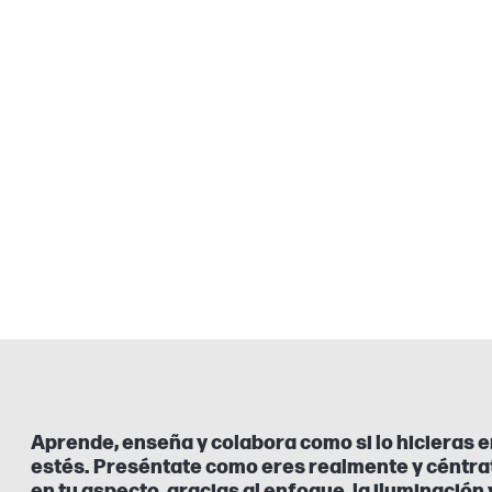
Aprende, enseña y colabora como si lo hicieras 
estés. Preséntate como eres realmente y céntrat
en tu aspecto, gracias al enfoque, la iluminación 