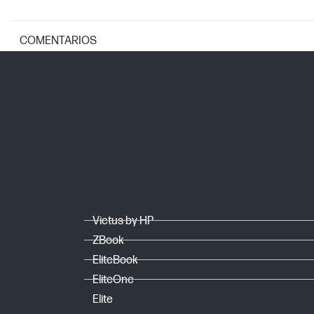
COMENTARIOS
Victus by HP
ZBook
EliteBook
EliteOne
Elite