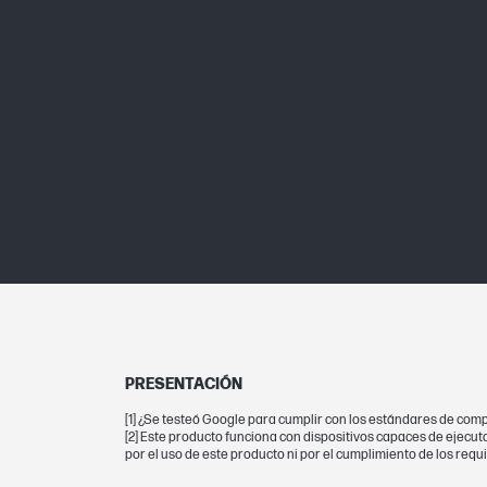
PRESENTACIÓN
[1] ¿Se testeó Google para cumplir con los estándares de co
[2] Este producto funciona con dispositivos capaces de ejecut
por el uso de este producto ni por el cumplimiento de los re