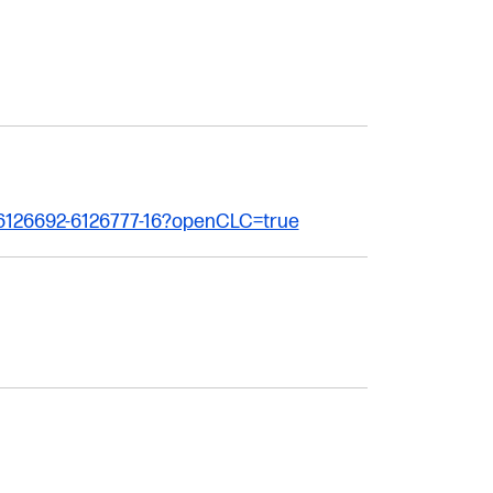
_6126692-6126777-16?openCLC=true