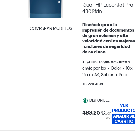
láser HP LaserJet Pro
4302fdn
Diseñado para la
COMPARAR MODELOS
impresión de documentos
de gran volumen y alta
Saltar para comparar
velocidad con las mejores
funciones de seguridad
de su clase.
Imprima, copie, escanee y
envíe por fax
Color
10 x
15 cm; A4; Sobres
Para
equipos de hasta 10
4RA84F#B19
usuarios; Imprime hasta
4000 páginas al mes
DISPONIBLE
VER
PRODUCT
483,25 €
Con
AÑADIR A
IVA *
CARRITO