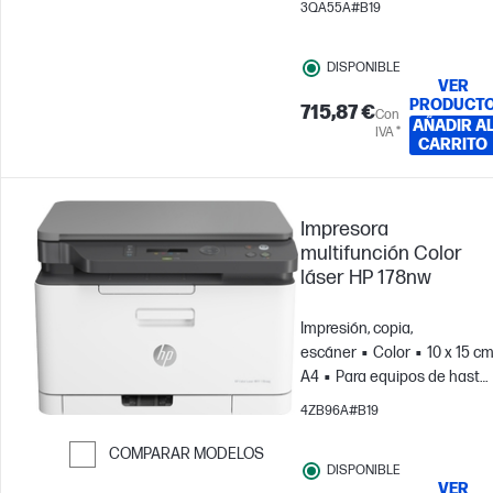
3QA55A#B19
usuarios; Imprime hasta
4000 páginas al mes
DISPONIBLE
VER
PRODUCT
715,87 €
Con
AÑADIR A
IVA *
CARRITO
Impresora
multifunción Color
láser HP 178nw
Impresión, copia,
escáner
Color
10 x 15 cm
A4
Para equipos de hasta
5 usuarios; Imprime hasta
4ZB96A#B19
500 páginas/mes
COMPARAR MODELOS
DISPONIBLE
Saltar para comparar
VER