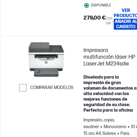
DISPONIBLE
VER
PRODUCT
279,00 €
Con
AÑADIR A
IVA *
CARRITO
Impresora
multifunción láser HP
LaserJet M234sdw
Diseñado para la
impresión de gran
COMPARAR MODELOS
volumen de documentos a
alta velocidad con las
Saltar para comparar
mejores funciones de
seguridad de su clase.
Perfecta para la oficina
Impresión, copia,
escáner
Monocromo
10 
15 cm; A4; Sobres
Para