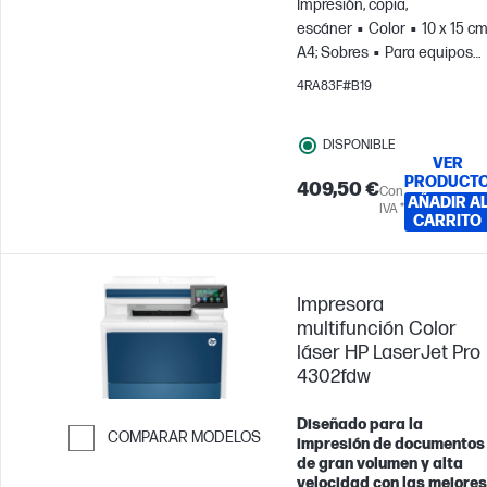
Impresión, copia,
escáner
Color
10 x 15 cm
A4; Sobres
Para equipos
de hasta 10 usuarios;
4RA83F#B19
Imprime hasta 4000 página
al mes
DISPONIBLE
VER
PRODUCT
409,50 €
Con
AÑADIR A
IVA *
CARRITO
Impresora
multifunción Color
láser HP LaserJet Pro
4302fdw
Diseñado para la
COMPARAR MODELOS
impresión de documentos
de gran volumen y alta
Saltar para comparar
velocidad con las mejores