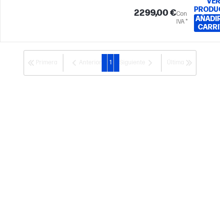
VE
PRODU
2299,00 €
Con
AÑADIR
IVA *
CARRI
Primera
Anterior
1
Siguiente
Última