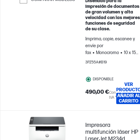
Diseñado para la
impresión de documentos
Saltar para comparar
de gran volumen y alta
velocidad con las mejores
funciones de seguridad
de su clase.
Imprima, copie, escanee y
envíe por
fax
Monocromo
10 x 15
cm; A4; Sobres
3PZ55A#B19
DISPONIBLE
VER
PRODUCT
490,00 €
Con
AÑADIR A
IVA *
CARRITO
Impresora
multifunción láser HP
LaserJet M234d