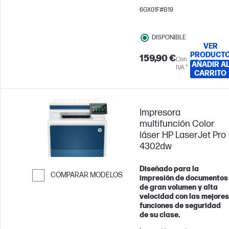
equipos de hasta 5 usuarios
6GX01F#B19
Imprime hasta 20 000
páginas al mes
DISPONIBLE
VER
PRODUCT
159,90 €
Con
AÑADIR A
IVA *
CARRITO
Impresora
multifunción Color
láser HP LaserJet Pro
4302dw
Diseñado para la
COMPARAR MODELOS
impresión de documentos
de gran volumen y alta
Saltar para comparar
velocidad con las mejores
funciones de seguridad
de su clase.