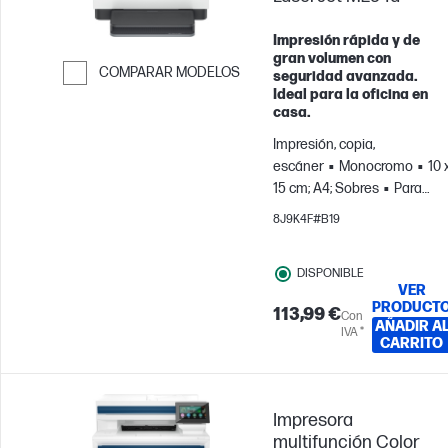
Impresión rápida y de
gran volumen con
COMPARAR MODELOS
seguridad avanzada.
Ideal para la oficina en
Saltar para comparar
casa.
Impresión, copia,
escáner
Monocromo
10 
15 cm; A4; Sobres
Para
equipos de hasta 5 usuarios
8J9K4F#B19
Imprime hasta 20 000
páginas al mes
DISPONIBLE
VER
PRODUCT
113,99 €
Con
AÑADIR A
IVA *
CARRITO
Impresora
multifunción Color