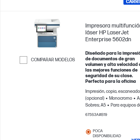
CARRI
Impresora multifunció
láser HP LaserJet
Enterprise 5602dn
Diseñado para la impresi
de documentos de gran
COMPARAR MODELOS
volumen y alta velocidad 
Saltar para comparar
las mejores funciones de
seguridad de su clase.
Perfecta para la oficina
Impresión, copia, escaneado,
(opcional)
Monocromo
A
Sobres; A5
Para equipos d
hasta 15 usuarios; Imprime
675S3A#B19
hasta 12000 páginas/mes
POCA
DISPONIBILIDAD