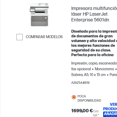
Impresora multifunció
láser HP LaserJet
Enterprise 5601dn
Diseñado para la impresi
de documentos de gran
COMPARAR MODELOS
volumen y alta velocidad 
Saltar para comparar
las mejores funciones de
seguridad de su clase.
Perfecta para la oficina
Impresión, copia, escaneado
fax opcional
Monocromo
Sobres; A5; 10 x 15 cm
Para
equipos de hasta 15 usuario
A29Z5A#B19
Imprime hasta 12000
páginas/mes
POCA
DISPONIBILIDAD
VE
PRODU
1699,00 €
Con
AÑADIR
IVA *