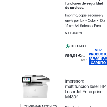
funciones de seguridad
de su clase.
Imprima, copie, escanee y
envíe por fax
Color
10 x
15 cm; A4; Sobres
Para
equipos de hasta 10
5HH64F#B19
usuarios; Imprime hasta
4000 páginas al mes
DISPONIBLE
VER
PRODUCT
519,01 €
Con
AÑADIR A
IVA *
CARRITO
Impresora
multifunción láser HP
LaserJet Enterprise
M430f
COMPARAR MODELOS