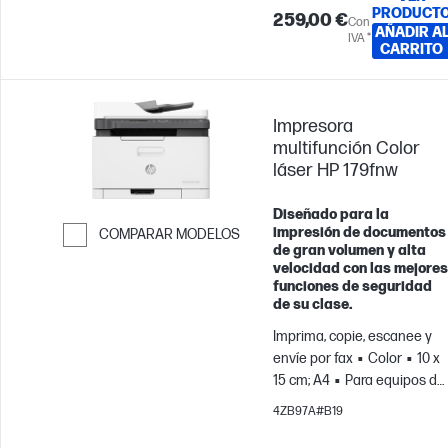
PRODUCT
259,00 €
Con
AÑADIR A
IVA *
CARRITO
Impresora
multifunción Color
láser HP 179fnw
Diseñado para la
impresión de documentos
COMPARAR MODELOS
de gran volumen y alta
Saltar para comparar
velocidad con las mejores
funciones de seguridad
de su clase.
Imprima, copie, escanee y
envíe por fax
Color
10 x
15 cm; A4
Para equipos de
hasta 5 usuarios; Imprime
4ZB97A#B19
hasta 500 páginas/mes