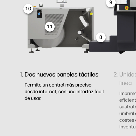
9
10
11
8
Dos nuevos paneles táctiles
Unida
línea
Permite un control más preciso
desde internet, con una interfaz fácil
Imprima
de usar.
eficient
sustrat
umbral 
costes 
inventa