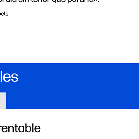
bels
les
rentable