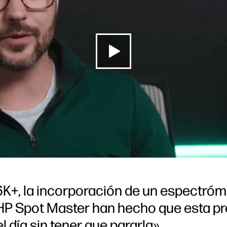
 6K+, la incorporación de un espectróm
 HP Spot Master han hecho que esta pr
l día sin tener que pararla».