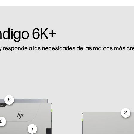
Indigo 6K+
 y responde a las necesidades de las marcas más cr
5
2
6
7