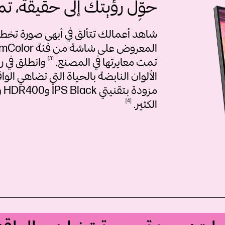
حوِّل رؤيتك إلى حقيقة، تم
شاهد أعمالك تتألق في أبهى صورة تخطف 
تمت معايرتها في
المصنع.
3
وانطلق في 
مزودة بتقنيتي IPS Black وHDR400 ونظام P3 للشاشة بنسبة 98% وغير ذلك
الكثير.
4