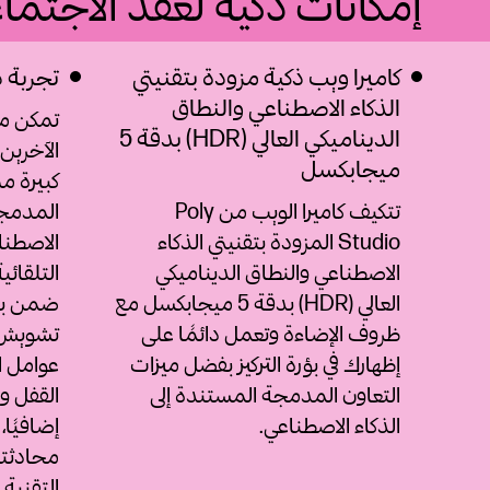
إمكانات ذكية لعقد الاجتم
كاميرا ويب ذكية مزودة بتقنيتي
تجربة 
الذكاء الاصطناعي والنطاق
تمكن من
الديناميكي العالي (HDR) بدقة 5
الآخرين
ميجابكسل
كبيرة من
تتكيف كاميرا الويب من Poly
المدمجة
Studio المزودة بتقنيتي الذكاء
الاصطنا
الاصطناعي والنطاق الديناميكي
التلقائ
العالي (HDR) بدقة 5 ميجابكسل مع
ضمن بؤر
ظروف الإضاءة وتعمل دائمًا على
تشويش ص
إظهارك في بؤرة التركيز بفضل ميزات
عوامل ا
التعاون المدمجة المستندة إلى
القفل وا
الذكاء الاصطناعي.
إضافيًا،
محادثت
التقنية.