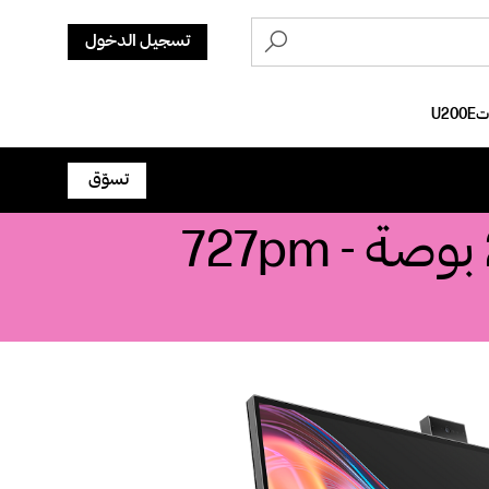
تسجيل الدخول
تسوّق
شاشة الاجتماعات HP Series 7 Pro مقاس 27 بوصة - 727pm