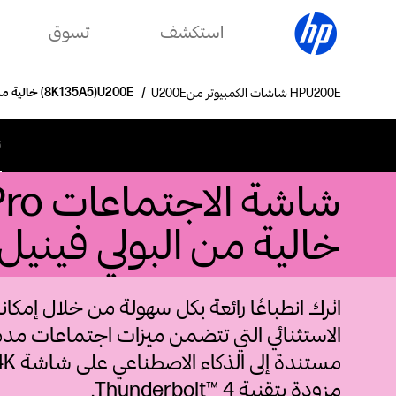
استكشف
تسوق
شاشات الكمبيوتر من HP
شاشة الاجتماعات HP SERIES 7 PRO مقاس 27 بوصة - 727PM خالية من البولي فينيل كلوريد (8K135A5)
ن
خالية من البولي فينيل كلوريد
اترك انطباعًا رائعة بكل سهولة من خلال إمكان
الاستثنائي التي تتضمن ميزات اجتماعات مد
مزودة بتقنية Thunderbolt™ 4.