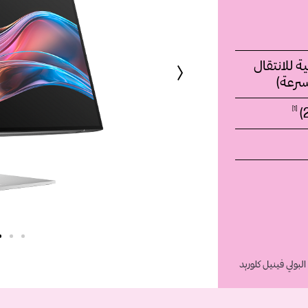
وقت استجابة 5 مللي ثانية للانتقال
سرعة)
1