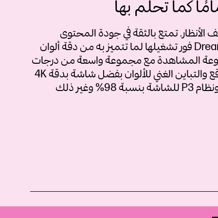
امًا كما تحلم بها
الأنظار. تمتع بالثقة في جودة المحتوى
المعروض على شاشة من فئة DreamColor فور تشغيلها لما تتميز به من دقة ألوان
روعة المشاهدة مع مجموعة واسعة من درجات
الألوان النابضة بالحياة التي تضاهي الواقع والتباين الغني للألوان بفضل شاشة بدقة 4K