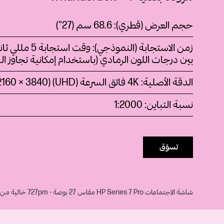
حجم العرض (قطري): 68.6 سم (27")
زمن الاستجابة (النموذجي): 
بين درجات اللون الرمادي (باستخدام إمكانية تجاوز
ال
الدقة الأصلية: 4K فائق السرعة (UHD) ‏(3840 ×
2160)
نسبة التباين:
2000‏:1
تسوّق
شاشة الاجتماعات HP Series 7 Pro مقاس 27 بوصة - 727pm خالية من البولي فينيل كلوريد