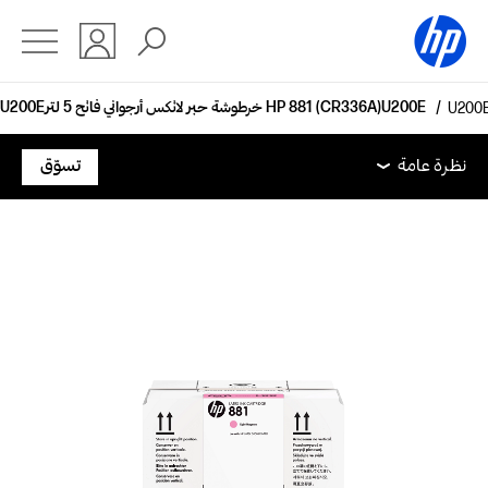
خرطوشة حبر لاتكس أرجواني فاتح 5‏ لتر‏ HP 881‏ (CR336A)
نظرة عامة
الدعم
نظرة عامة
تسوّق
نظرة عامة
الدعم