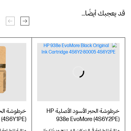
قد يعجبك أيضًا...
خرطوشة الحبر الأسود الأصلية HP
 (4S6Y1PE)
938e EvoMore (4S6Y2PE)
مثالية للطباعة في الشركات التي تنتج عددًا كبيرًا
مثالية للطباعة في