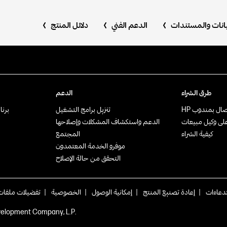
بيانات والمستندات
الدعم الفني
دلائل المنتج
طرق الشراء
الدعم
صال بمندوب HP‏
تنزيل برامج التشغيل
برنامج rtner
على وكيل مبيعات
الدعم واستكشاف المشكلات وإصلاحها
كيفية الشراء
المجتمع
موفرو الخدمة المعتمدون
التحقق من حالة الإصلاح
تدعاءات
|
إعادة تصنيع المنتج
|
إمكانية الوصول
|
الخصوصية
|
تفضيلات ملفات 
.HP Development Company, L.P‏ 2026©. المعلومات الواردة هنا عُرضة للتغيير بدون إشعار مسبق.