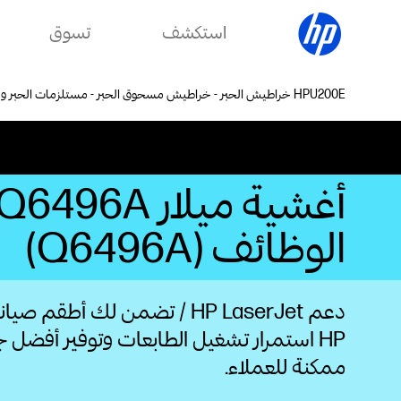
استكشف
تسوق
خراطيش الحبر - خراطيش مسحوق الحبر - مستلزمات الحبر ومسحوق الحبر الأصلية من HP
الوظائف (Q6496A)
دعم HP LaserJet / تضمن لك أطقم 
HP استمرار تشغيل الطابعات وتوفير أفضل 
ممكنة للعملاء.