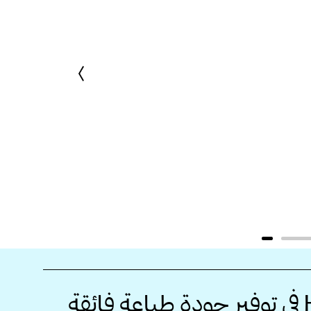
ثق من استمرار طابعة HP في توفير جودة طباعة فائقة