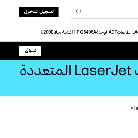
تسجيل الدخول
تسوّق
أغشية ميلار HP Q6496A‏ لوحدة ADF‏ لطابعات LaserJet‏ المتعددة