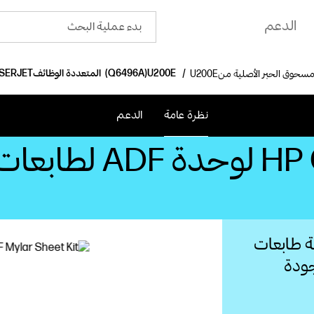
الدعم
أغشية ميلار HP Q6496A‏ لوحدة ADF‏ لطابعات LASERJET‏ المتعددة الوظائف (Q6496A)
نظرة عامة
الدعم
صيانة طابعات
جودة