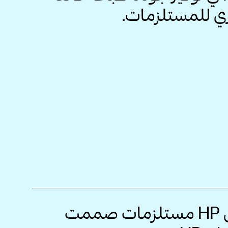
ري للمستلزمات.
يتضمن طقم الصيانة من HP مستلزمات صممت