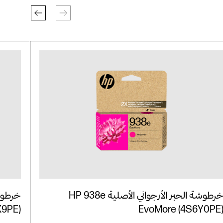
خرطوشة الحبر الأرجواني الأصلية HP 938e
X9PE)
EvoMore (4S6Y0PE