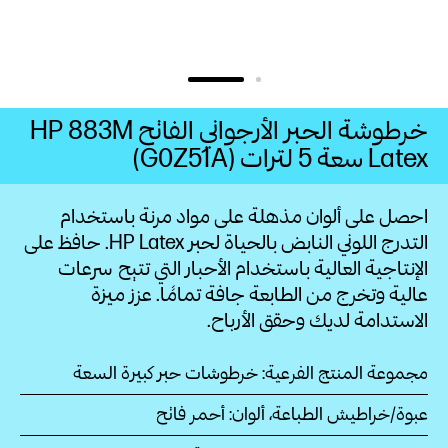
Latex‏ سعة 5‏ لترات (G0Z51A)
احصل على ألوان مذهلة على مواد مرنة باستخدام
التدرج اللوني النابض بالحياة لحبر HP Latex. حافظ على
الإنتاجية العالية باستخدام الأحبار التي تتيح سرعات
عالية وتخرج من الطابعة جافة تمامًا. عزز ميزة
الاستدامة لديك وحقق الأرباح.
مجموعة المنتج الفرعية: خرطوشات حبر كبيرة السعة
عبوة/خراطيش الطباعة، ألوان: أحمر فاتح