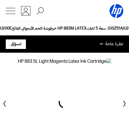
خرطوشة الحبر الأرجواني الفاتح HP 883M‏ LATEX‏ سعة 5‏ لترات (G0Z51A)
نظرة عامة
الدعم
نظرة عامة
تسوّق
نظرة عامة
الدعم