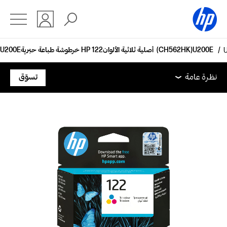
خرطوشة طباعة حبرية HP 122‏ أصلية ثلاثية الألوان (CH562HK)
نظرة عامة
الدعم
نظرة عامة
تسوّق
نظرة عامة
الدعم