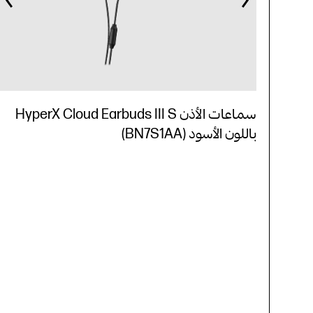
سماعات الأذن HyperX Cloud Earbuds III S
باللون الأسود (BN7S1AA)