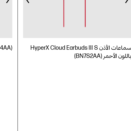
سماعات الأذن HyperX Cloud Earbuds III S
S4AA)
اللون الأحمر (BN7S2AA)