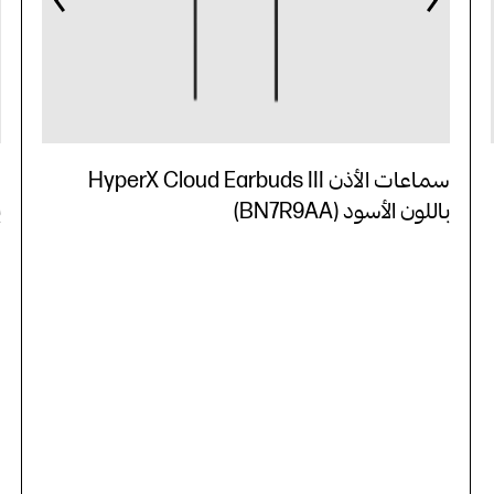
سماعات الأذن HyperX Cloud Earbuds III
باللون الأسود (BN7R9AA)
ب