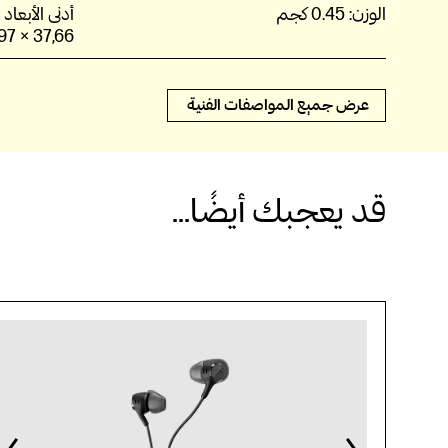
الوزن:
0.45 كجم
أدنى الأبعاد (العرض x ا
37,66 × 12.97 × 4.23 سم
عرض جميع المواصفات الفنية
قد يعجبك أيضًا...