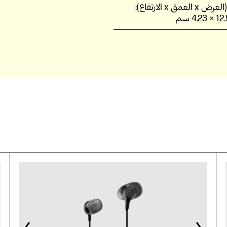
لعمق x الارتفاع):