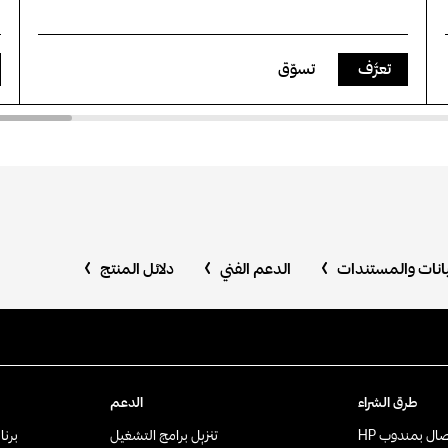
تعرَّف
تسوّق
بيانات والمستندات
الدعم الفني
دلائل المنتج
طرق الشراء
الدعم
صال بمندوب HP‏
تنزيل برامج التشغيل
برنامج rtner