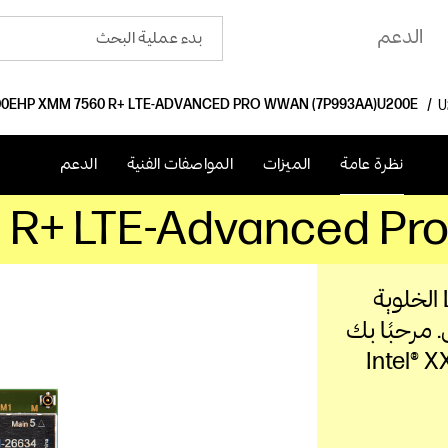
الدعم
HP XMM 7560 R+ LTE-ADVANCED PRO WWAN (7P993AA)
نظرة عامة
الميزات
المواصفات الفنية
الدعم
 R+ LTE-Advanced Pr
ابق على اتصال بسرعة وأمان عبر شبكات LTE الخلوية
 مرحبًا بك
ض المخصص مع وحدة Intel® XXM™