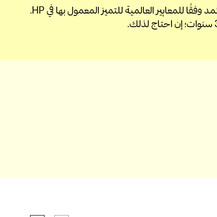
لقد اختُبر هذا المودم واعتُمد وفقًا للمعايير العالمية للتميز المعمول بها في HP.