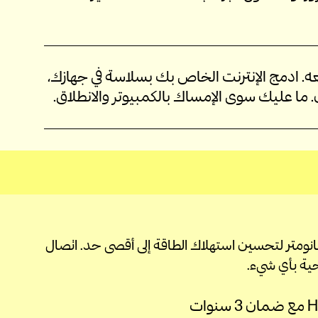
 ولا دونجل USB يلزم تتبّعه. ادمج الإنترنت الخاص بك بسلاسة في جهازك،
ن. ما عليك سوى الإمساك بالكمبيوتر والانطلاق.
نٍ على عملية Intel 14 نانومتر لتحسين استهلاك الطاقة إلى أقصى حد. اتصال
حية بأي شيء.