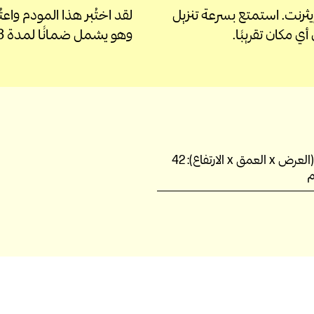
ثرنت. استمتع بسرعة تنزيل
تقريبًا.
وهو يشمل ضمانًا لمدة 3 سنوات؛ إن احتاج لذلك.
لعمق x الارتفاع):
42