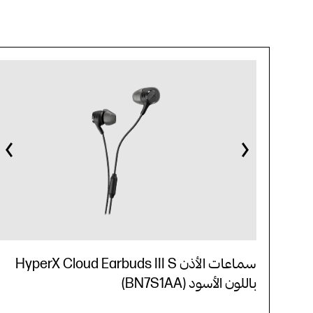
سماعات الأذن HyperX Cloud Earbuds III S
باللون الأسود (BN7S1AA)