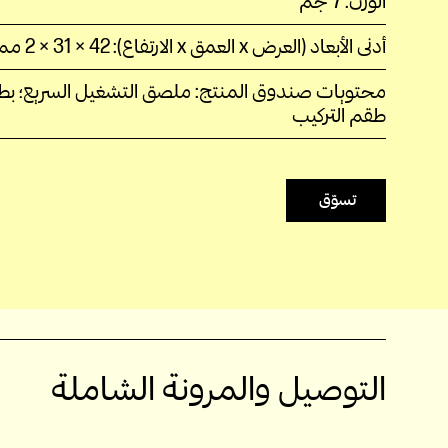
الوزن: 7 جم
أدنى الأبعاد (العرض x العمق x الارتفاع): 42 × 31 × 2 مم
محتويات صندوق المنتج: ملصق التشغيل السريع؛ بط
طقم التركيب
تسوّق
التوصيل والمرونة الشاملة