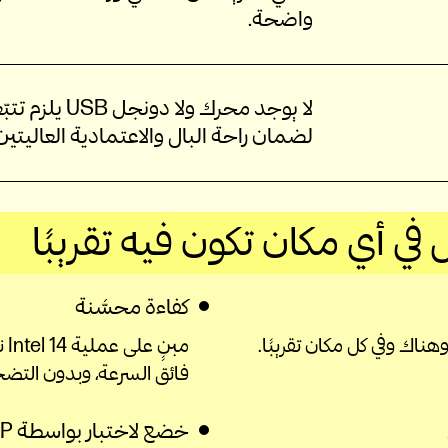
واضحة.
لا يوجد محرك
لضمان راحة البال والاعتمادية العاليتي
ي أي مكان تكون فيه تقريبًا
كفاءة محسَّنة
مب
فائق السرعة، وبدون التض
خضع لاختبار بواسطة HP مع ضمان 3 سنوات