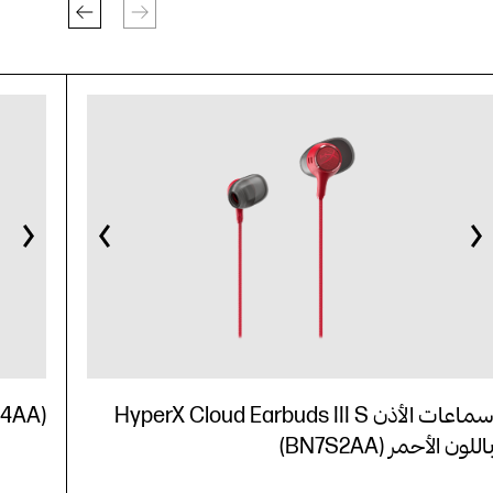
سماعات الأذن HyperX Cloud Earbuds III S
S4AA)
اللون الأحمر (BN7S2AA)