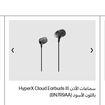
سماعات الأذن HyperX Cloud Earbuds III
باللون الأسود (BN7R9AA)
ب