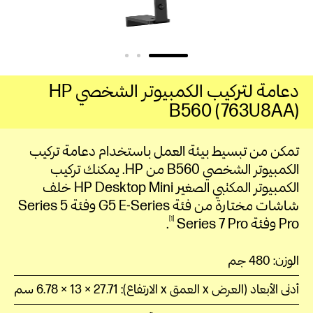
دعامة لتركيب الكمبيوتر الشخصي HP
B560‎ (763U8AA)
تمكن من تبسيط بيئة العمل باستخدام دعامة تركيب
الكمبيوتر الشخصي B560 من HP. يمكنك تركيب
الكمبيوتر المكتبي الصغير HP Desktop
Mini
خلف
شاشات مختارة من فئة G5
E-Series‏
وفئة Series 5
1
Pro‏
وفئة Series 7
Pro‏
.
الوزن: 480 جم
أدنى الأبعاد (العرض x العمق x الارتفاع): 27.71 × 13 × 6.78 سم