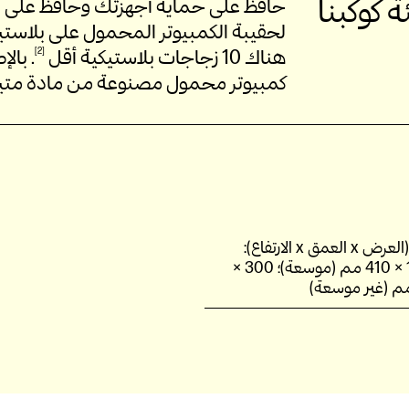
كوكبنا
حافظ على حماية أجهزتك وحافظ على الت
هناك 10 زجاجات بلاستيكية
أقل
2
. بال
كمبيوتر محمول مصنوعة من مادة متي
لعمق x الارتفاع):
300 × 105 × 410 مم (موسعة)؛ 300 ×