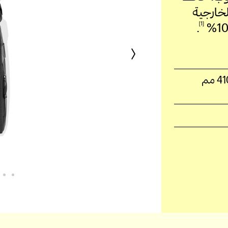
لخارجية
1
.
10
أدنى الأبعاد (العرض x العمق x الارتفاع): 300 × 105 × 410 مم