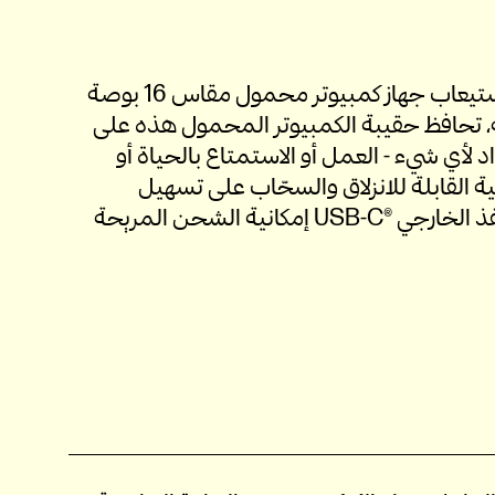
بفضل ما تتميز به من مساحة كافية لاستيعاب جهاز كمبيوتر محمول مقاس 16 بوصة
تحافظ حقيبة الكمبيوتر المحمول هذه على
لأي شيء - العمل أو الاستمتاع بالحياة أو
ة القابلة للانزلاق والسحّاب على تسهيل
الوصول، بينما يوفر منفذ التمرير والمنفذ الخارجي USB-C®‎ إمكانية الشحن المريحة