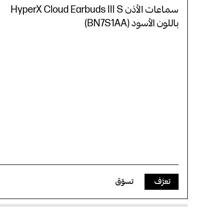
سماعات الأذن HyperX Cloud Earbuds III S
باللون الأسود (BN7S1AA)
تعرَّف
تسوّق