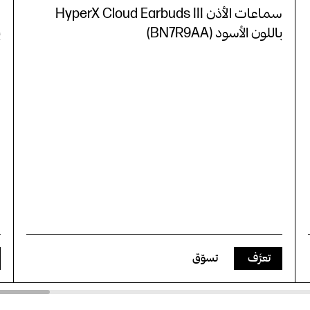
سماعات الأذن HyperX Cloud Earbuds III
باللون الأسود (BN7R9AA)
ب
تعرَّف
تسوّق