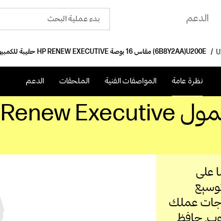
الدعم
حقيبة للكمبيوتر المحمول HP RENEW EXECUTIVE مقاس 16 بوصة (6B8Y2AA)
نظرة عامة
المواصفات الفنية
الملحقات
الدعم
ا على
توسيع
ياجات عملك
وب. حافظ