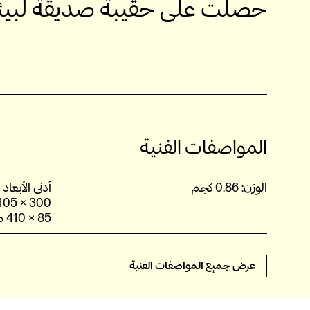
حصلت على حقيبة صديقة لبيئة 
المواصفات الفنية
الوزن:
0.86 كجم
أدنى الأبعاد (العرض x ا
85 × 410 مم (غير موسعة)
عرض جميع المواصفات الفنية