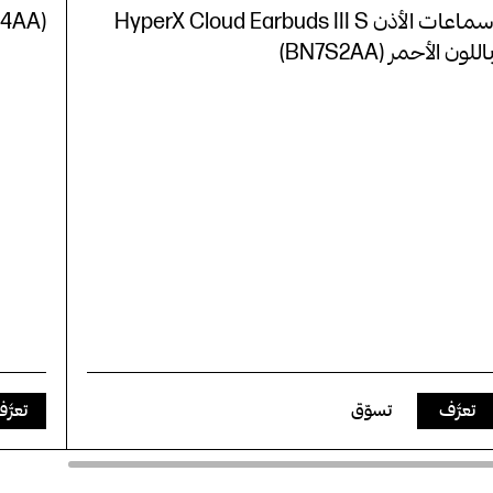
سماعات الأذن HyperX Cloud Earbuds III S
S4AA)
اللون الأحمر (BN7S2AA)
تعرَّف
تسوّق
تعرَّ