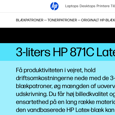
Laptops
Desktops
Printere
Ti
BLÆKPATRONER ─ TONERPATRONER ─ ORIGINALT HP-BLÆK
3-liters HP 871C La
Få produktiviteten i vejret, hold
driftsomkostningerne nede med de 3-l
blækpatroner, øg mængden af uover
udskrivning. Du får høj billedkvalitet o
ensartethed på en lang række materi
den vandbaserede HP
Latex-blæk
kan