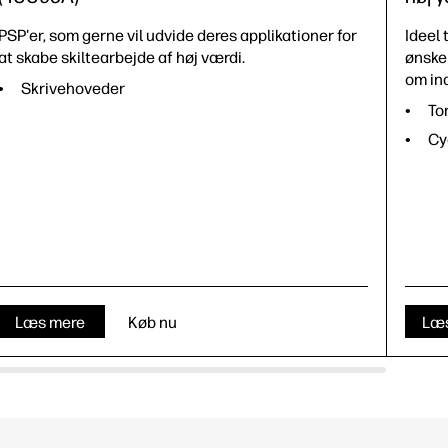
PSP'er, som gerne vil udvide deres applikationer for
Ideel 
at skabe skiltearbejde af høj værdi.
ønsker
om ind
Skrivehoveder
To
Cy
Læs mere
Køb nu
Læ