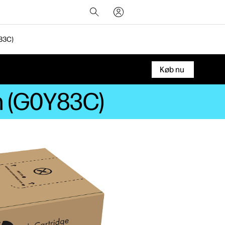
83C)
Køb nu
an (G0Y83C)