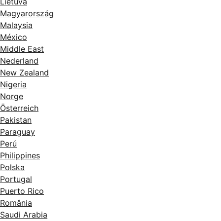
Lietuva
Magyarország
Malaysia
México
Middle East
Nederland
New Zealand
Nigeria
Norge
Österreich
Pakistan
Paraguay
Perú
Philippines
Polska
Portugal
Puerto Rico
România
Saudi Arabia