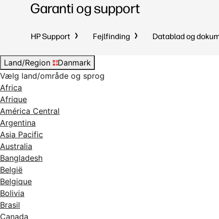
Garanti og support
HP Support
Fejlfinding
Datablad og doku
Land/Region
Danmark
Vælg land/område og sprog
Africa
Afrique
América Central
Argentina
Asia Pacific
Australia
Bangladesh
België
Belgique
Bolivia
Brasil
Canada