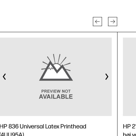
HP 836 Universal Latex Printhead
HP 2
(4UU95A)
høj y