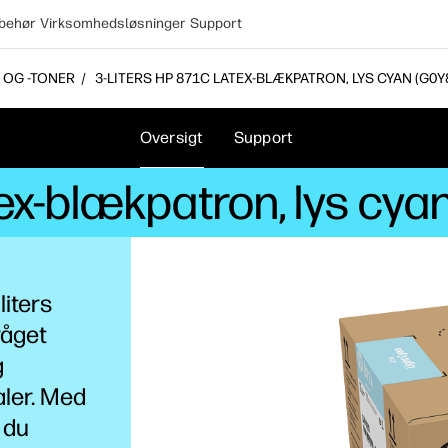
lbehør
Virksomhedsløsninger
Support
 OG -TONER
3-LITERS HP 871C LATEX-BLÆKPATRON, LYS CYAN (G0Y
Oversigt
Support
tex-blækpatron, lys cy
iters
våget
g
aler. Med
 du