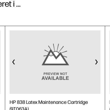
t i ...
HP 838 Latex Maintenance Cartridge
(9T063A)