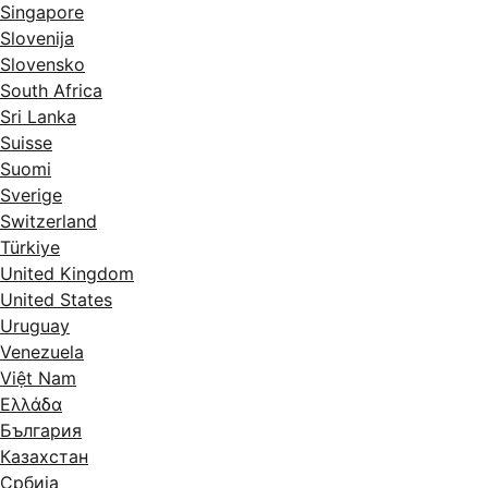
Singapore
Slovenija
Slovensko
South Africa
Sri Lanka
Suisse
Suomi
Sverige
Switzerland
Türkiye
United Kingdom
United States
Uruguay
Venezuela
Việt Nam
Ελλάδα
България
Казахстан
Србија