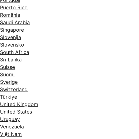
Puerto Rico
România
Saudi Arabia
Singapore
Slovenija
Slovensko
South Africa
Sri Lanka
Suisse
Suomi
Sverige
Switzerland
Türkiye
United Kingdom
United States
Uruguay
Venezuela
Việt Nam