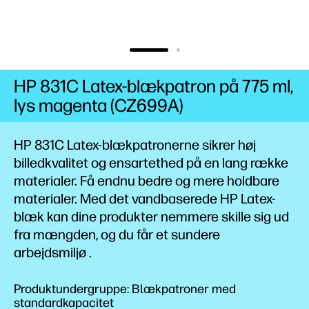
HP 831C Latex-blækpatron på 775 ml,
lys magenta (CZ699A)
HP 831C Latex-blækpatronerne sikrer høj
billedkvalitet og ensartethed på en lang række
materialer. Få endnu bedre og mere holdbare
materialer. Med det vandbaserede HP Latex-
blæk kan dine produkter nemmere skille sig ud
fra mængden, og du får et sundere
arbejdsmiljø
.
Produktundergruppe: Blækpatroner med
standardkapacitet