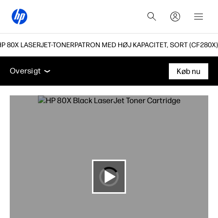
HP 80X LASERJET-TONERPATRON MED HØJ KAPACITET, SORT (CF280X)
Oversigt
Support
Oversigt
Køb nu
Oversigt
Support